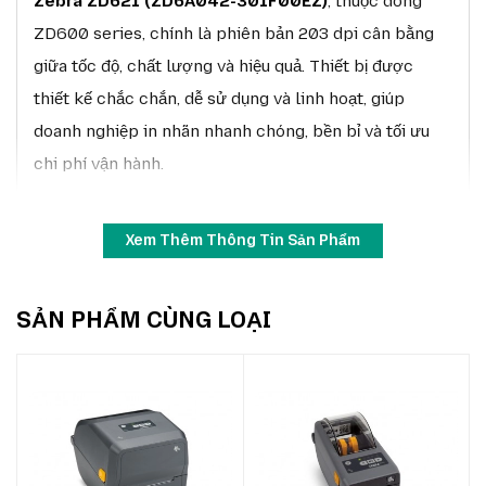
Zebra ZD621 (ZD6A042-301F00EZ)
, thuộc dòng
ZD600 series, chính là phiên bản 203 dpi cân bằng
giữa tốc độ, chất lượng và hiệu quả. Thiết bị được
thiết kế chắc chắn, dễ sử dụng và linh hoạt, giúp
doanh nghiệp in nhãn nhanh chóng, bền bỉ và tối ưu
chi phí vận hành.
Xem Thêm Thông Tin Sản Phẩm
SẢN PHẨM CÙNG LOẠI
Zebra ZD621 300DPI
ZD621 203 dpi hỗ trợ cả công nghệ in nhiệt trực tiếp