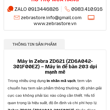
Chất lượng sản phẩm chính hãng CO,CQ (*)
Chi tiết
Thanh toán chuyển khoản QRcode (*)
Chi tiết
ZALO 0913446826
0983.410.916
zebrastore.info@gmail.com
www.zebrastore.vn
THÔNG TIN SẢN PHẨM
Máy in Zebra ZD621 (ZD6A042-
301F00EZ) – Máy in để bàn 203 dpi
mạnh mẽ
Trong nhiều ứng dụng
in nhãn mã vạch
, tem vận
chuyển hay tem sản phẩm thông thường, độ phân giải
cực cao không phải lúc nào cũng cần thiết. Yếu tố
quan trọng là hiệu suất, độ ổn định và chi phí hợp lý.