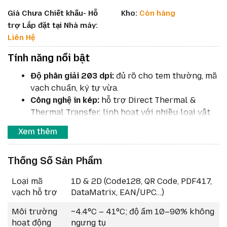
Giá Chưa Chiết khấu- Hỗ
Kho:
Còn hàng
trợ Lắp đặt tại Nhà máy:
Liên Hệ
Tính năng nổi bật
Độ phân giải 203 dpi:
đủ rõ cho tem thường, mã
vạch chuẩn, ký tự vừa.
Công nghệ in kép:
hỗ trợ Direct Thermal &
Thermal Transfer, linh hoạt với nhiều loại vật
liệu.
Xem thêm
Băng in rộng 4 inch (~104 mm):
phù hợp cho
nhãn vận đơn, nhãn sản phẩm lớn hơn.
Thống Số Sản Phẩm
Tốc độ in cao:
lên đến 8 ips (~203 mm/s) với
bản 203 dpi.
Loại mã
1D & 2D (Code128, QR Code, PDF417,
Kết nối đa dạng:
USB, Serial, Ethernet; tùy chọn
vạch hỗ trợ
DataMatrix, EAN/UPC…)
Wi-Fi / Bluetooth nếu bản có hỗ trợ.
Giao diện người dùng tiện lợi:
5 biểu tượng
Môi trường
~4.4°C – 41°C; độ ẩm 10–90% không
trạng thái + 3 nút, thiết kế dễ thao tác.
hoạt động
ngưng tụ