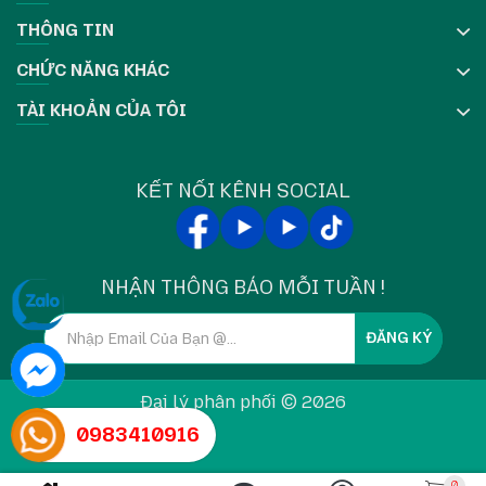
THÔNG TIN
CHỨC NĂNG KHÁC
TÀI KHOẢN CỦA TÔI
KẾT NỐI KÊNH SOCIAL
NHẬN THÔNG BÁO MỖI TUẦN !
ĐĂNG KÝ
Đại lý phân phối © 2026
0983410916