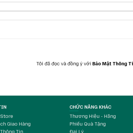
Tôi đã đọc và đồng ý với
Bảo Mật Thông T
TIN
CHỨC NĂNG KHÁC
aStore
Thương Hiệu - Hãng
ch Giao Hàng
Phiếu Quà Tặng
 Thông Tin
Đại Lý