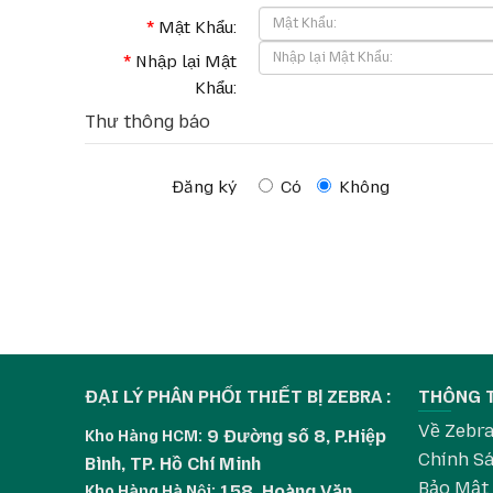
Mật Khẩu:
Nhập lại Mật
Khẩu:
Thư thông báo
Đăng ký
Có
Không
ĐẠI LÝ PHÂN PHỐI THIẾT BỊ ZEBRA :
THÔNG 
Về Zebr
9 Đường số 8, P.Hiệp
Kho Hàng HCM:
Chính Sá
Bình, TP. Hồ Chí Minh
Bảo Mật
158, Hoàng Văn
Kho Hàng
Hà Nội: