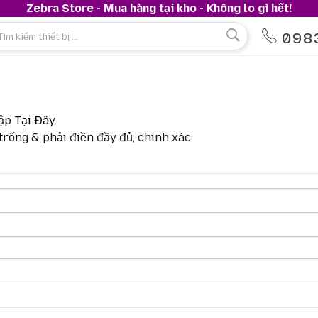
Zebra Store - Mua hàng tại kho - Không lo gì hết!
098
hập
Tại Đây
.
rống & phải điền đầy đủ, chính xác