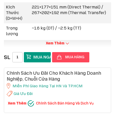
Tùy chọn mở rộng:
RFID, cutter, peeler, phù
Kích
221×177×151 mm (Direct Thermal) /
hợp nhiều ứng dụng.
Thước
267×202×192 mm (Thermal Transfer)
(D×W×H)
Trọng
~1.6 kg (DT) / ~2.5 kg (TT)
lượng
Xem Thêm
SL
MUA HÀNG
Chính Sách Ưu Đãi Cho Khách Hàng Doanh
Nghiệp, Chuỗi Cửa Hàng
Miễn Phí Giao Hàng Tại HN Và TP.HCM
Giá Ưu Đãi
CHÍNH SÁCH BÁN HÀNG VÀ DỊCH VỤ
Xem Thêm
Chính Sách Bán Hàng Và Dịch Vụ
Ưu đãi chuỗi cửa hàng, siêu thị
Chi tiết
Ưu đãi khách hàng doanh nghiệp cả FDI
Chi tiết