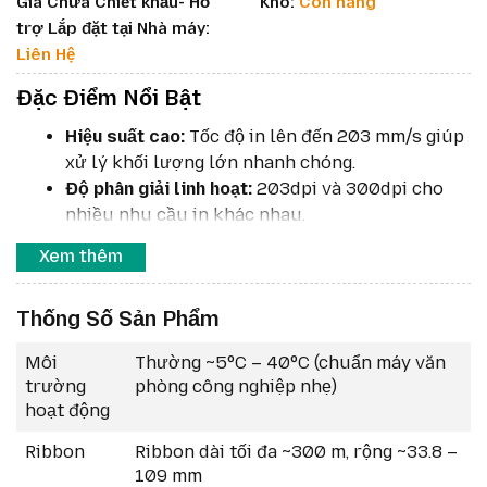
Giá Chưa Chiết khấu- Hỗ
Kho:
Còn hàng
trợ Lắp đặt tại Nhà máy:
Liên Hệ
Đặc Điểm Nổi Bật
Hiệu suất cao:
Tốc độ in lên đến 203 mm/s giúp
xử lý khối lượng lớn nhanh chóng.
Độ phân giải linh hoạt:
203dpi và 300dpi cho
nhiều nhu cầu in khác nhau.
Màn hình cảm ứng màu:
Giao diện trực quan, dễ
Xem thêm
thao tác và quản lý.
Kết nối hiện đại:
WiFi 6, Bluetooth 5.3, USB,
Thống Số Sản Phẩm
Ethernet.
Chất lượng in vượt trội:
In barcode, QR code
Môi
Thường ~5°C – 40°C (chuẩn máy văn
sắc nét, chính xác cao.
trường
phòng công nghiệp nhẹ)
Thiết kế nhỏ gọn:
Phù hợp không gian văn
hoạt động
phòng, quầy bán lẻ.
Bảo mật nâng cao:
Tích hợp các công nghệ bảo
Ribbon
Ribbon dài tối đa ~300 m, rộng ~33.8 –
mật Zebra Print DNA.
109 mm