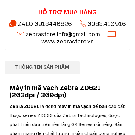
Miễn phí giao hàng 10km tại HN,HCM
Chi tiết
Đổi mới sản phẩm trong 7 ngày đầu (*)
Chi tiết
Mua online - giao hàng nhanh chóng (*)
Chi tiết
HỖ TRỢ MUA HÀNG
Chất lượng sản phẩm chính hãng CO,CQ (*)
Chi tiết
Thanh toán chuyển khoản QRcode (*)
Chi tiết
ZALO 0913446826
0983.410.916
zebrastore.info@gmail.com
www.zebrastore.vn
THÔNG TIN SẢN PHẨM
Máy in mã vạch Zebra ZD621
(203dpi / 300dpi)
Zebra ZD621
là dòng
máy in mã vạch để bàn
cao cấp
thuộc series ZD600 của Zebra Technologies, được
phát triển dựa trên nền tảng GX Series nổi tiếng. Sản
phẩm mang đến chất lượng in gần chuẩn công nghiệp