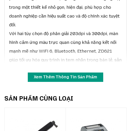
trong một thiết kế nhỏ gọn, hiện đại, phù hợp cho
doanh nghiệp cần hiệu suất cao và độ chính xác tuyệt
đối.
Với hai tùy chọn độ phân giải 203dpi và 300dpi, màn
hình cảm ứng màu trực quan cùng khả năng kết nối
mạnh mẽ như WiFi 6, Bluetooth, Ethernet, ZD621
giúp tối ưu hóa quy trình in tem nhãn trong bán lẻ, sản
xuất, logistics và y tế.
Xem Thêm Thông Tin Sản Phẩm
SẢN PHẨM CÙNG LOẠI