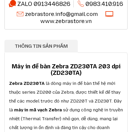
ZALO 0913446826
0983.410.916
zebrastore.info@gmail.com
www.zebrastore.vn
THÔNG TIN SẢN PHẨM
Máy in để bàn Zebra ZD230TA 203 dpi
(ZD230TA)
Zebra ZD230TA
là dòng máy in để bàn thế hệ mới
thuộc series ZD200 của Zebra, được thiết kế để thay
thế các model trước đó như ZD220T và ZD230T. Đây
là
máy in mã vạch Zebra
sử dụng công nghệ in truyền
nhiệt (Thermal Transfer) nhỏ gọn, dễ dùng, mang lại
chất lượng in ổn định và đáng tin cậy cho doanh