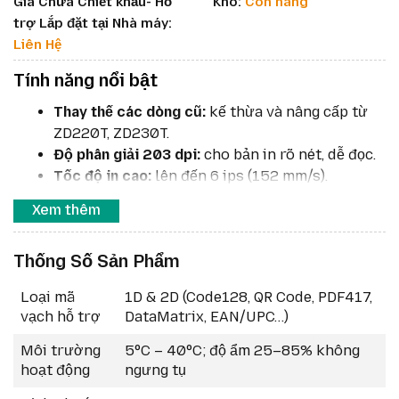
Giá Chưa Chiết khấu- Hỗ
Kho:
Còn hàng
trợ Lắp đặt tại Nhà máy:
Liên Hệ
Tính năng nổi bật
Thay thế các dòng cũ:
kế thừa và nâng cấp từ
ZD220T, ZD230T.
Độ phân giải 203 dpi:
cho bản in rõ nét, dễ đọc.
Tốc độ in cao:
lên đến 6 ips (152 mm/s).
Linh hoạt công nghệ in:
hỗ trợ cả in nhiệt trực
Xem thêm
tiếp và truyền nhiệt bằng ribbon.
Thiết kế OpenACCESS:
dễ dàng thay giấy và
Thống Số Sản Phẩm
ribbon, tiết kiệm thời gian.
Kết nối USB tiêu chuẩn:
dễ tích hợp với nhiều
Loại mã
1D & 2D (Code128, QR Code, PDF417,
hệ thống.
vạch hỗ trợ
DataMatrix, EAN/UPC…)
Bộ nhớ lớn hơn:
hỗ trợ xử lý công việc in nhanh
chóng, ổn định.
Môi trường
5°C – 40°C; độ ẩm 25–85% không
hoạt động
ngưng tụ