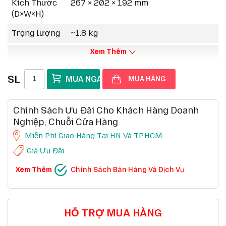
Kích Thước
267 × 202 × 192 mm
(D×W×H)
Trọng lượng
~1.8 kg
Xem Thêm
SL
MUA HÀNG
Chính Sách Ưu Đãi Cho Khách Hàng Doanh
Nghiệp, Chuỗi Cửa Hàng
Miễn Phí Giao Hàng Tại HN Và TP.HCM
Giá Ưu Đãi
CHÍNH SÁCH BÁN HÀNG VÀ DỊCH VỤ
Xem Thêm
Chính Sách Bán Hàng Và Dịch Vụ
Ưu đãi chuỗi cửa hàng, siêu thị
Chi tiết
Ưu đãi khách hàng doanh nghiệp cả FDI
Chi tiết
Miễn phí giao hàng 10km tại HN,HCM
Chi tiết
Đổi mới sản phẩm trong 7 ngày đầu (*)
Chi tiết
Mua online - giao hàng nhanh chóng (*)
Chi tiết
HỖ TRỢ MUA HÀNG
Chất lượng sản phẩm chính hãng CO,CQ (*)
Chi tiết
Thanh toán chuyển khoản QRcode (*)
Chi tiết