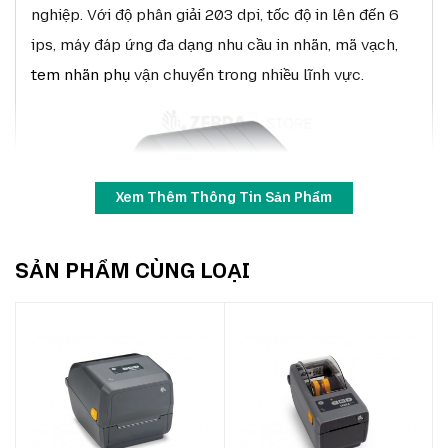
nghiệp. Với độ phân giải 203 dpi, tốc độ in lên đến 6
ips, máy đáp ứng đa dạng nhu cầu in nhãn, mã vạch,
tem nhãn phụ
vận chuyển trong nhiều lĩnh vực.
Xem Thêm Thông Tin Sản Phẩm
SẢN PHẨM CÙNG LOẠI
Zebra ZD230TA 203dpi
ZD230TA
tập trung vào sự đơn giản, hiệu quả và chi
phí hợp lý. Máy được trang bị kết nối USB tiêu chuẩn,
bộ nhớ lớn hơn so với thế hệ trước, hỗ trợ các ngôn