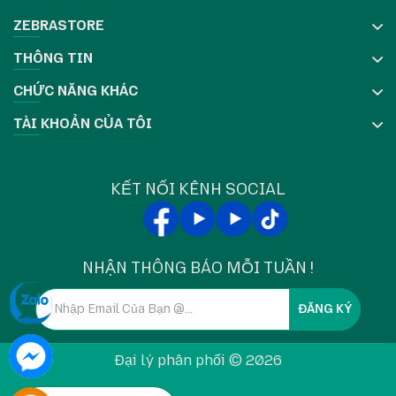
ZEBRASTORE
Model tương thích
THÔNG TIN
Trục lăn
P1083347-012
tương thích với các phiên
CHỨC NĂNG KHÁC
bản máy in Zebra ZT510:
Zebra ZT510 203dpi – Printhead Part Number:
TÀI KHOẢN CỦA TÔI
P1083347-005
Zebra ZT510 300dpi – Printhead Part Number:
KẾT NỐI KÊNH SOCIAL
P1083347-006
Thông số kỹ thuật chi tiết
NHẬN THÔNG BÁO MỖI TUẦN !
Part Number
P1083347-012
Model tương
Zebra ZT510 (203dpi, 300dpi)
ĐĂNG KÝ
thích
Loại linh kiện
Trục lăn (Platen Roller)
Đại lý phân phối © 2026
Lõi thép không gỉ phủ cao su công
Chất liệu