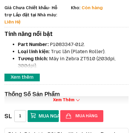
Giá Chưa Chiết khấu- Hỗ
Kho:
Còn hàng
trợ Lắp đặt tại Nhà máy:
Liên Hệ
Tính năng nổi bật
Part Number:
P1083347-012.
Loại linh kiện:
Trục lăn (Platen Roller).
Tương thích:
Máy in Zebra ZT510 (203dpi,
300dpi).
Chất liệu:
Lõi thép không gỉ phủ ngoài cao su
Xem thêm
công nghiệp chống mài mòn.
Kích thước:
Đường kính ~12,7 mm (0.5 inch),
Thống Số Sản Phẩm
chiều dài ~220 mm.
Xem Thêm
Bảo hành:
3 tháng.
Kit Platen Roller for Zebra ZT510 Thermal
SL
Label Printer Transfer Roller 203dpi 300dpi
MUA HÀNG
P1083347-012