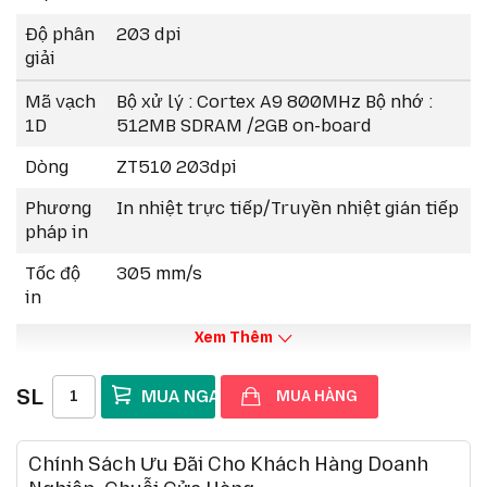
năng.
Độ phân
203 dpi
giải
Mã vạch
Bộ xử lý : Cortex A9 800MHz Bộ nhớ :
1D
512MB SDRAM /2GB on-board
Dòng
ZT510 203dpi
Phương
In nhiệt trực tiếp/Truyền nhiệt gián tiếp
pháp in
Tốc độ
305 mm/s
in
Xem Thêm
SL
MUA HÀNG
Chính Sách Ưu Đãi Cho Khách Hàng Doanh