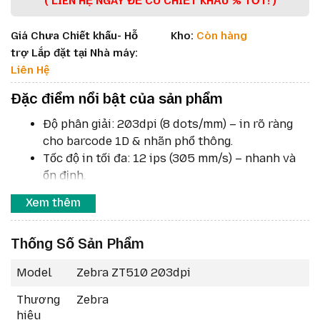
( LIÊN HỆ NGAY ĐỂ CÓ CHIẾT KHẤU % TỐT! )
Giá Chưa Chiết khấu- Hỗ
Kho:
Còn hàng
trợ Lắp đặt tại Nhà máy:
Liên Hệ
Đặc điểm nổi bật của sản phẩm
Độ phân giải: 203dpi (8 dots/mm) – in rõ ràng
cho barcode 1D & nhãn phổ thông.
Tốc độ in tối đa: 12 ips (305 mm/s) – nhanh và
ổn định.
Chiều rộng in tối đa: 4.09 in (104 mm).
Xem thêm
Chiều dài in liên tục tối đa: 150 in (3.810 mm) ở
203dpi.
Thống Số Sản Phẩm
Media đa dạng: Continuous, Die-cut, Black-
mark, Notched.
Model
Zebra ZT510 203dpi
Ribbon: dài 450 m, rộng 51 – 110 mm, lõi 25.4
mm.
Thương
Zebra
Tiêu chuẩn
ENERGY STAR®
: tiết kiệm điện
hiệu