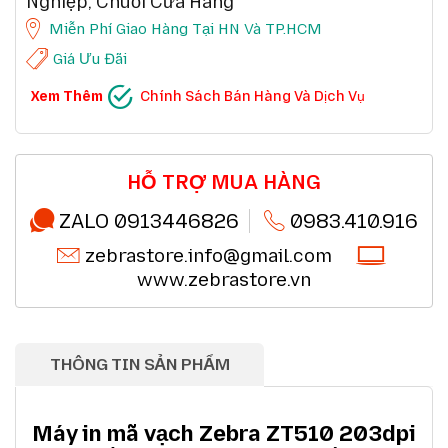
Nghiệp, Chuỗi Cửa Hàng
Miễn Phí Giao Hàng Tại HN Và TP.HCM
Giá Ưu Đãi
CHÍNH SÁCH BÁN HÀNG VÀ DỊCH VỤ
Xem Thêm
Chính Sách Bán Hàng Và Dịch Vụ
Ưu đãi chuỗi cửa hàng, siêu thị
Chi tiết
Ưu đãi khách hàng doanh nghiệp cả FDI
Chi tiết
Miễn phí giao hàng 10km tại HN,HCM
Chi tiết
Đổi mới sản phẩm trong 7 ngày đầu (*)
Chi tiết
Mua online - giao hàng nhanh chóng (*)
Chi tiết
HỖ TRỢ MUA HÀNG
Chất lượng sản phẩm chính hãng CO,CQ (*)
Chi tiết
Thanh toán chuyển khoản QRcode (*)
Chi tiết
ZALO 0913446826
0983.410.916
zebrastore.info@gmail.com
www.zebrastore.vn
THÔNG TIN SẢN PHẨM
Máy in mã vạch Zebra ZT510 203dpi