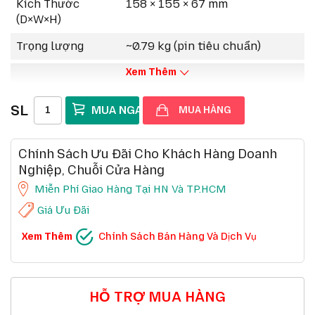
Kích Thước
158 × 155 × 67 mm
hợp với nhiều hệ thống.
(D×W×H)
Trọng lượng
~0.79 kg (pin tiêu chuẩn)
Xem Thêm
SL
MUA HÀNG
Chính Sách Ưu Đãi Cho Khách Hàng Doanh
Nghiệp, Chuỗi Cửa Hàng
Miễn Phí Giao Hàng Tại HN Và TP.HCM
Giá Ưu Đãi
CHÍNH SÁCH BÁN HÀNG VÀ DỊCH VỤ
Xem Thêm
Chính Sách Bán Hàng Và Dịch Vụ
Ưu đãi chuỗi cửa hàng, siêu thị
Chi tiết
Ưu đãi khách hàng doanh nghiệp cả FDI
Chi tiết
Miễn phí giao hàng 10km tại HN,HCM
Chi tiết
Đổi mới sản phẩm trong 7 ngày đầu (*)
Chi tiết
Mua online - giao hàng nhanh chóng (*)
Chi tiết
HỖ TRỢ MUA HÀNG
Chất lượng sản phẩm chính hãng CO,CQ (*)
Chi tiết
Thanh toán chuyển khoản QRcode (*)
Chi tiết