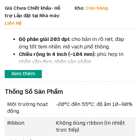
Giá Chưa Chiết khấu- Hỗ
Kho:
Còn hàng
trợ Lắp đặt tại Nhà máy:
Liên Hệ
Độ phân giải 203 dpi:
cho bản in rõ nét, đáp
ứng tốt tem nhãn, mã vạch phổ thông.
Chiều rộng in 4 inch (~104 mm):
phù hợp in
nhãn vận đơn, nhãn sản phẩm.
Tốc độ in nhanh:
lên tới 127 mm/giây (~5
Xem thêm
inch/giây).
Pin PowerPrecision+ dung lượng cao:
đảm bảo
Thống Số Sản Phẩm
hoạt động liên tục cả ca làm việc.
Kết nối đa dạng:
USB 2.0, Bluetooth 4.1; tùy
Môi trường hoạt
-20°C đến 55°C; độ ẩm 10–90%
chọn Wi-Fi 802.11ac.
động
Thiết kế siêu bền:
đạt chuẩn quân sự MIL-STD-
810G, chống va đập, chống bụi/nước chuẩn
Ribbon
Không dùng ribbon (in nhiệt
IP54.
trực tiếp)
Hỗ trợ ngôn ngữ in:
CPCL, ZPL, ZBI 2.x, dễ tích