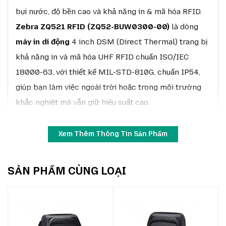
bụi nước, độ bền cao và khả năng in & mã hóa RFID.
Zebra ZQ521 RFID (ZQ52-BUW0300-00)
là dòng
máy in di động
4 inch DSM (Direct Thermal) trang bị
khả năng in và mã hóa UHF RFID chuẩn ISO/IEC
18000-63, với thiết kế MIL-STD-810G, chuẩn IP54,
giúp bạn làm việc ngoài trời hoặc trong môi trường
khắc nghiệt mà vẫn giữ hiệu suất cao.
Đặc điểm nổi bật
Xem Thêm Thông Tin Sản Phẩm
In & mã hóa RFID:
hỗ trợ UHF RFID (EPC Gen2
V2 / RAIN RFID), giúp theo dõi tài sản / nhãn
SẢN PHẨM CÙNG LOẠI
RFID ngay tại hiện trường.
Độ phân giải 203 dpi:
đủ rõ để in nhãn và mã
vạch + RFID mà không quá tốn chi phí.
Chiều rộng in 4 inch (~104 mm):
tương thích