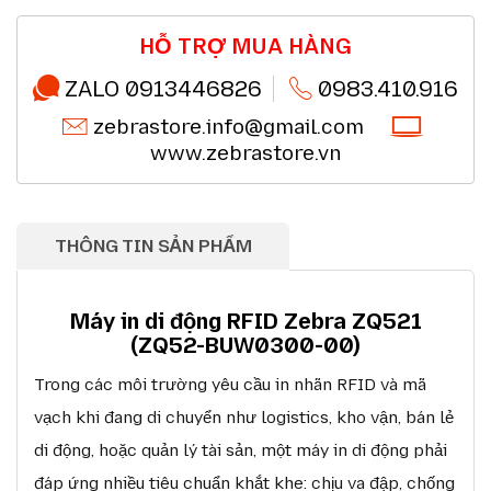
Miễn phí giao hàng 10km tại HN,HCM
Chi tiết
Đổi mới sản phẩm trong 7 ngày đầu (*)
Chi tiết
Mua online - giao hàng nhanh chóng (*)
Chi tiết
HỖ TRỢ MUA HÀNG
Chất lượng sản phẩm chính hãng CO,CQ (*)
Chi tiết
Thanh toán chuyển khoản QRcode (*)
Chi tiết
ZALO 0913446826
0983.410.916
zebrastore.info@gmail.com
www.zebrastore.vn
THÔNG TIN SẢN PHẨM
Máy in di động RFID Zebra ZQ521
(ZQ52-BUW0300-00)
Trong các môi trường yêu cầu in nhãn RFID và mã
vạch khi đang di chuyển như logistics, kho vận, bán lẻ
di động, hoặc quản lý tài sản, một máy in di động phải
đáp ứng nhiều tiêu chuẩn khắt khe: chịu va đập, chống