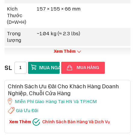
810G), chịu được rơi/văng, chuẩn IP54 chống
Kích
157 × 155 × 66 mm
bụi/nước.
Thước
Ngôn ngữ in hỗ trợ:
CPCL, ZPL, ZBI 2.x để tích
(D×W×H)
hợp dễ dàng với hệ thống hiện có.
Trọng
~1.04 kg (≈ 2.3 lbs)
lượng
Xem Thêm
SL
MUA HÀNG
Chính Sách Ưu Đãi Cho Khách Hàng Doanh
Nghiệp, Chuỗi Cửa Hàng
Miễn Phí Giao Hàng Tại HN Và TP.HCM
Giá Ưu Đãi
CHÍNH SÁCH BÁN HÀNG VÀ DỊCH VỤ
Xem Thêm
Chính Sách Bán Hàng Và Dịch Vụ
Ưu đãi chuỗi cửa hàng, siêu thị
Chi tiết
Ưu đãi khách hàng doanh nghiệp cả FDI
Chi tiết