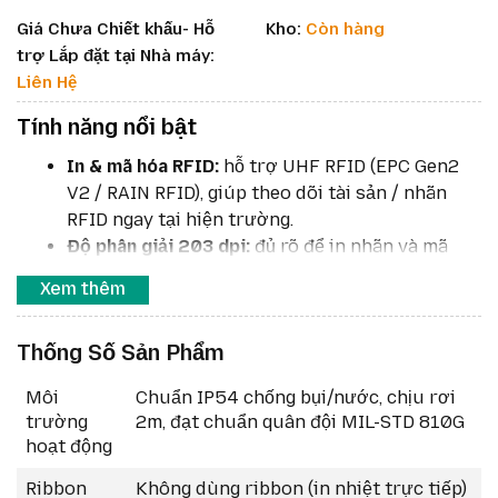
Giá Chưa Chiết khấu- Hỗ
Kho:
Còn hàng
trợ Lắp đặt tại Nhà máy:
Liên Hệ
Tính năng nổi bật
In & mã hóa RFID:
hỗ trợ UHF RFID (EPC Gen2
V2 / RAIN RFID), giúp theo dõi tài sản / nhãn
RFID ngay tại hiện trường.
Độ phân giải 203 dpi:
đủ rõ để in nhãn và mã
vạch + RFID mà không quá tốn chi phí.
Xem thêm
Chiều rộng in 4 inch (~104 mm):
tương thích
với nhãn RFID phổ biến.
Thống Số Sản Phẩm
Pin công suất cao:
sử dụng pin PowerPrecision
Li-ion, dung lượng lớn để dùng cả ca làm việc.
Môi
Chuẩn IP54 chống bụi/nước, chịu rơi
Kết nối mạnh mẽ:
Bluetooth, USB, Wi-Fi
trường
2m, đạt chuẩn quân đội MIL-STD 810G
(802.11ac) để linh hoạt kết nối trong môi
hoạt động
trường làm việc di động.
Thiết kế bền:
đạt chuẩn quân sự (MIL-STD-
Ribbon
Không dùng ribbon (in nhiệt trực tiếp)