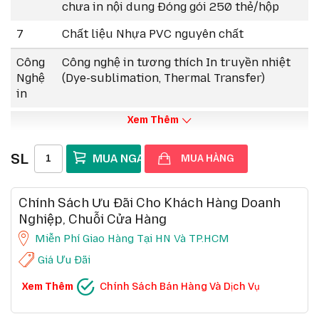
chưa in nội dung Đóng gói 250 thẻ/hộp
7
Chất liệu Nhựa PVC nguyên chất
Công
Công nghệ in tương thích In truyền nhiệt
Nghệ
(Dye-sublimation, Thermal Transfer)
in
Xem Thêm
SL
MUA HÀNG
Chính Sách Ưu Đãi Cho Khách Hàng Doanh
Nghiệp, Chuỗi Cửa Hàng
Miễn Phí Giao Hàng Tại HN Và TP.HCM
Giá Ưu Đãi
CHÍNH SÁCH BÁN HÀNG VÀ DỊCH VỤ
Xem Thêm
Chính Sách Bán Hàng Và Dịch Vụ
Ưu đãi chuỗi cửa hàng, siêu thị
Chi tiết
Ưu đãi khách hàng doanh nghiệp cả FDI
Chi tiết