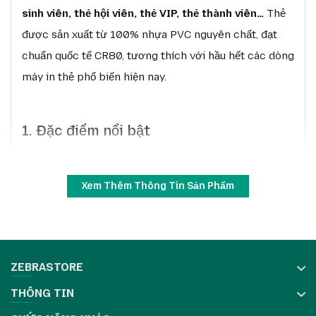
sinh viên, thẻ hội viên, thẻ VIP, thẻ thành viên…
Thẻ
được sản xuất từ 100% nhựa PVC nguyên chất, đạt
chuẩn quốc tế CR80, tương thích với hầu hết các dòng
máy in thẻ phổ biến hiện nay.
1. Đặc điểm nổi bật
Chất liệu PVC cao cấp
: Nhựa Polyvinyl Chloride
Xem Thêm Thông Tin Sản Phẩm
nguyên chất, độ bền cao, bề mặt nhẵn mịn, đảm
bảo chất lượng in sắc nét.
Kích thước chuẩn quốc tế CR80
: 86 x 54 mm,
độ dày 30 mil (0.76 mm), tương đương thẻ ATM.
ZEBRASTORE
Thiết kế bo tròn góc
: Mang lại cảm giác thoải
THÔNG TIN
mái khi cầm và hạn chế trầy xước trong quá