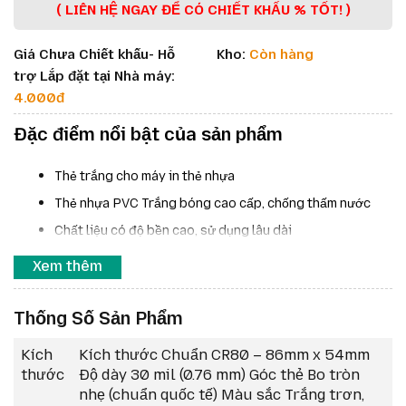
( LIÊN HỆ NGAY ĐỂ CÓ CHIẾT KHẤU % TỐT! )
Giá Chưa Chiết khấu- Hỗ
Kho:
Còn hàng
trợ Lắp đặt tại Nhà máy:
4.000đ
Đặc điểm nổi bật của sản phẩm
Thẻ trắng cho máy in thẻ nhựa
Thẻ nhựa PVC Trắng bóng cao cấp, chống thấm nước
Chất liệu có độ bền cao, sử dụng lâu dài
Kích thước: ISO CR80 54 x 86 x 0.76mm bo tròn 4 góc
Xem thêm
Độ dày tiêu chuẩn: 760 micron
Mỗi thẻ được chứa trong túi nhựa riêng chống trầy
Thống Số Sản Phẩm
Bề mặt thẻ sạch, bóng và phẳng.
Kích
Kích thước Chuẩn CR80 – 86mm x 54mm
In Thẻ nhân viên, Thẻ khám bệnh, Thẻ học sinh sinh
thước
Độ dày 30 mil (0.76 mm) Góc thẻ Bo tròn
viên, Thẻ hội viên, Thẻ bán lẻ, Thẻ quà tặng, thẻ giảm
giá, Thẻ VIP, Thẻ khách hàng thân thiết, Thẻ tích điểm
nhẹ (chuẩn quốc tế) Màu sắc Trắng trơn,