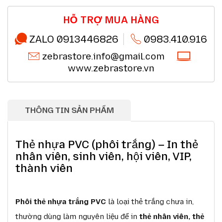
Miễn phí giao hàng 10km tại HN,HCM
Chi tiết
Đổi mới sản phẩm trong 7 ngày đầu (*)
Chi tiết
Mua online - giao hàng nhanh chóng (*)
Chi tiết
HỖ TRỢ MUA HÀNG
Chất lượng sản phẩm chính hãng CO,CQ (*)
Chi tiết
Thanh toán chuyển khoản QRcode (*)
Chi tiết
ZALO 0913446826
0983.410.916
zebrastore.info@gmail.com
www.zebrastore.vn
THÔNG TIN SẢN PHẨM
Thẻ nhựa PVC (phôi trắng) – In thẻ
nhân viên, sinh viên, hội viên, VIP,
thành viên
Phôi thẻ nhựa trắng PVC
là loại thẻ trắng chưa in,
thường dùng làm nguyên liệu để in
thẻ nhân viên, thẻ