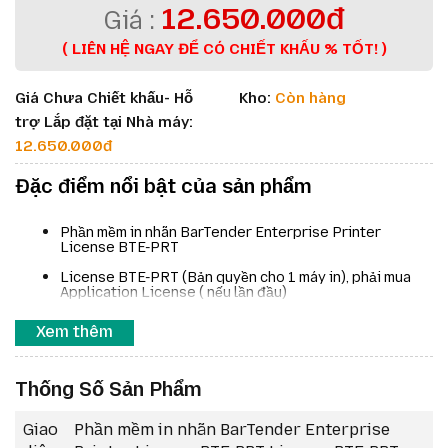
12.650.000đ
( LIÊN HỆ NGAY ĐỂ CÓ CHIẾT KHẤU % TỐT! )
Giá Chưa Chiết khấu- Hỗ
Kho:
Còn hàng
trợ Lắp đặt tại Nhà máy:
12.650.000đ
Đặc điểm nổi bật của sản phẩm
Phần mềm in nhãn BarTender Enterprise Printer
License BTE-PRT
License BTE-PRT (Bản quyền cho 1 máy in), phải mua
Application License ( nếu lần đầu)
Loại bản quyền: Vĩnh viễn
Xem thêm
Thời gian sử dụng: Vĩnh viễn (trọn đời)
Bao gồm toàn bộ tính năng của bản Automation
Thống Số Sản Phẩm
Cộng thêm tính năng Quản lý nhiều địa điểm, kiểm soát
quy trình thiết kế & in ấn trong toàn bộ Công ty
Giao
Phần mềm in nhãn BarTender Enterprise