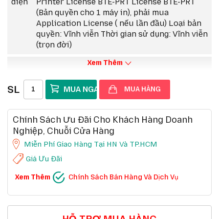
diện
Printer License BTE-PRT License BTE-PRT
Hình thức bản quyền: Cài độc lập cho từng máy hoặc
Network theo máy in
(Bản quyền cho 1 máy in), phải mua
Application License ( nếu lần đầu) Loại bản
Tích hợp phù hợp với hệ thống kinh doanh của bạn với
quyền: Vĩnh viễn Thời gian sử dụng: Vĩnh viễn
API REST và .NET SDK
(trọn đời)
Ghi nhãn tự động và tiêu chuẩn hóa cho các công ty
thuộc mọi quy mô
Xem Thêm
Tùy chọn mua hàng: Mua mới,Gia hạn, Nâng cấp
SL
MUA HÀNG
Chính Sách Ưu Đãi Cho Khách Hàng Doanh
Nghiệp, Chuỗi Cửa Hàng
Miễn Phí Giao Hàng Tại HN Và TP.HCM
Giá Ưu Đãi
CHÍNH SÁCH BÁN HÀNG VÀ DỊCH VỤ
Xem Thêm
Chính Sách Bán Hàng Và Dịch Vụ
Ưu đãi chuỗi cửa hàng, siêu thị
Chi tiết
Ưu đãi khách hàng doanh nghiệp cả FDI
Chi tiết
Miễn phí giao hàng 10km tại HN,HCM
Chi tiết
Đổi mới sản phẩm trong 7 ngày đầu (*)
Chi tiết
Mua online - giao hàng nhanh chóng (*)
Chi tiết
HỖ TRỢ MUA HÀNG