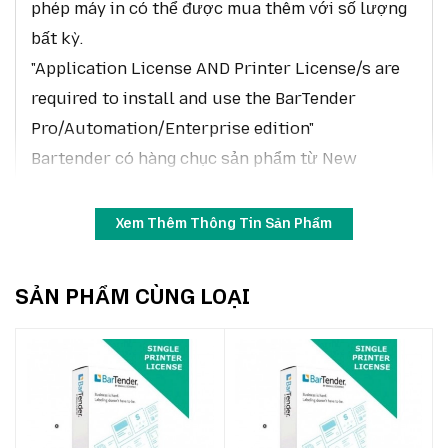
phép máy in có thể được mua thêm với số lượng
bất kỳ.
"Application License AND Printer License/s are
required to install and use the BarTender
Pro/Automation/Enterprise edition"
Bartender có hàng chục sản phẩm từ New
License, gia hạn, add-on, upgrade, do đó, quý
khách có thể liên hệ với Tân Phát để được hỗ trợ
Xem Thêm Thông Tin Sản Phẩm
giá mua rẻ nhất.
Như vậy, để có giá chính xác bạn phải xác định
SẢN PHẨM CÙNG LOẠI
được:
Bao nhiêu máy in
Bao nhiêu địa điểm triển khai
Ví dụ: Khi bạn mua gói BarTender Enterprise cho
10 máy in ( gói BTE-10)