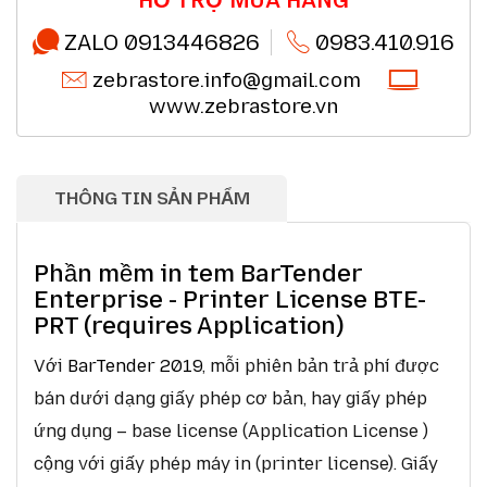
Chất lượng sản phẩm chính hãng CO,CQ (*)
Chi tiết
Thanh toán chuyển khoản QRcode (*)
Chi tiết
ZALO 0913446826
0983.410.916
zebrastore.info@gmail.com
www.zebrastore.vn
THÔNG TIN SẢN PHẨM
Phần mềm in tem BarTender
Enterprise - Printer License BTE-
PRT (requires Application)
Với
BarTender 2019
, mỗi phiên bản trả phí được
bán dưới dạng giấy phép cơ bản, hay giấy phép
ứng dụng – base license (Application License )
cộng với giấy phép máy in (printer license). Giấy