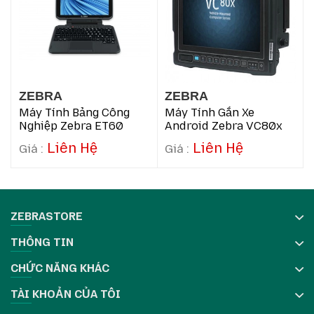
ZEBRA
ZEBRA
Thông số kỹ thuật chi tiết
Máy Tính Bảng Công
Máy Tính Gắn Xe
Thông số
Chi tiết
Nghiệp Zebra ET60
Android Zebra VC80x
Liên Hệ
Liên Hệ
Hệ điều hành
Android 10
10.1 inch, 2560 x 1600, cảm ứng
Màn hình
đa điểm
Qualcomm Snapdragon 660, 8
ZEBRASTORE
Bộ xử lý
nhân, tốc độ 2.2 GHz
THÔNG TIN
RAM
4 GB
CHỨC NĂNG KHÁC
32 GB, hỗ trợ thẻ microSDXC lên
Bộ nhớ trong
TÀI KHOẢN CỦA TÔI
đến 2TB