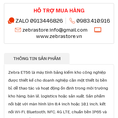
Miễn phí giao hàng 10km tại HN,HCM
Chi tiết
Đổi mới sản phẩm trong 7 ngày đầu (*)
Chi tiết
Mua online - giao hàng nhanh chóng (*)
Chi tiết
HỖ TRỢ MUA HÀNG
Chất lượng sản phẩm chính hãng CO,CQ (*)
Chi tiết
Thanh toán chuyển khoản QRcode (*)
Chi tiết
ZALO 0913446826
0983.410.916
zebrastore.info@gmail.com
www.zebrastore.vn
THÔNG TIN SẢN PHẨM
Zebra ET56 là máy tính bảng kiểm kho công nghiệp
được thiết kế cho doanh nghiệp cần một thiết bị bền
bỉ, dễ thao tác và hoạt động ổn định trong môi trường
kho hàng, bán lẻ, logistics hoặc sản xuất. Sản phẩm
nổi bật với màn hình lớn 8,4 inch hoặc 10,1 inch, kết
nối Wi-Fi, Bluetooth, NFC, 4G LTE, chuẩn bền IP65 và