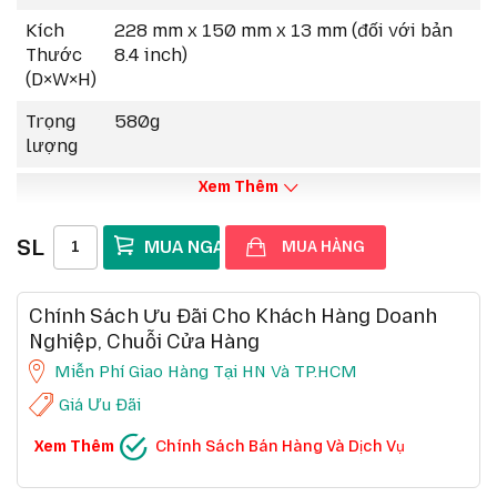
Kích
228 mm x 150 mm x 13 mm (đối với bản
Thước
8.4 inch)
(D×W×H)
Trọng
580g
lượng
Xem Thêm
SL
MUA HÀNG
Chính Sách Ưu Đãi Cho Khách Hàng Doanh
Nghiệp, Chuỗi Cửa Hàng
Miễn Phí Giao Hàng Tại HN Và TP.HCM
Giá Ưu Đãi
CHÍNH SÁCH BÁN HÀNG VÀ DỊCH VỤ
Xem Thêm
Chính Sách Bán Hàng Và Dịch Vụ
Ưu đãi chuỗi cửa hàng, siêu thị
Chi tiết
Ưu đãi khách hàng doanh nghiệp cả FDI
Chi tiết