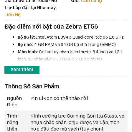
Giá Chưa Chiết khấu- Hỗ
Kho:
Còn hàng
trợ Lắp đặt tại Nhà máy:
Liên Hệ
Đặc điểm nổi bật của Zebra ET56
Bộ xử lý:
Intel Atom E3940 Quad-core, tốc độ 1.6 GHz
Bộ nhớ:
4 GB RAM và 64 GB bộ nhớ trong (eMMC)
Màn hình:
Có hai tùy chọn kích thước: 8.4 inch và 10.1
inch, độ phân giải QHD (2560 x 1600 pixel)
Máy ảnh:
Camera sau 8 MP (tự động lấy nét) và camera
Xem thêm
trước 2 MP
Kết nối:
Hỗ trợ
Wi-Fi 802.11ac
,
Bluetooth 4.2
, tùy
Thống Số Sản Phẩm
chọn
4G LTE
và
NFC
Cổng giao tiếp:
USB-C và đầu nối chân POGO
Nguồn
Pin Li-Ion có thể tháo rời
Điện
Tinh
Kính cường lực Corning Gorilla Glass, vỏ
năng
nhựa chắc chắn, chịu được va đập, tích
thêm
hợp đầu đọc mã vạch (tùy chọn)