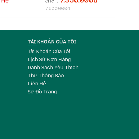
7.350.000đ
 Hệ
Li
7.600.000đ
TÀI KHOẢN CỦA TÔI
Tài Khoản Của Tôi
Lịch Sử Đơn Hàng
Danh Sách Yêu Thích
Thư Thông Báo
Liên Hệ
Sơ Đồ Trang