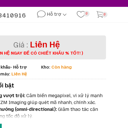
Hỗ trợ
3410916
0
0
Liên Hệ
ÊN HỆ NGAY ĐỂ CÓ CHIẾT KHẤU % TỐT! )
 khấu- Hỗ trợ
Kho:
Còn hàng
à máy:
Liên Hệ
ổi bật
g vượt trội:
Cảm biến megapixel, vi xử lý mạnh
ZM Imaging giúp quét mã nhanh, chính xác.
hướng (omni-directional):
Giảm thao tác căn
ng tốc độ xử lý.
ture DNA:
Bộ công cụ phần mềm hỗ trợ cấu