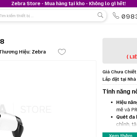
Zebra Store - Mua hàng tại kho - Không lo gì hết!
098
08
Thương Hiệu:
Zebra
( LI
Giá Chưa Chiết
Lắp đặt tại Nh
Tính năng n
Hiệu năn
mẽ và PR
Quét đa 
chỉnh, tă
DataCap
Xem thêm