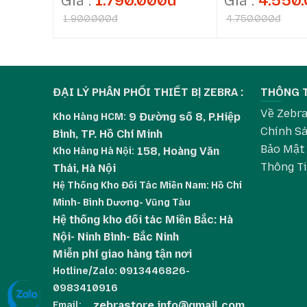
1.790.000đ
4.550
1.900.000đ
4.750.000đ
Kiểu máy
Má
Cảm biến hình ảnh
1.2
Trường nhìn (FoV)
48
Vi xử lý
80
ĐẠI LÝ PHÂN PHỐI THIẾT BỊ ZEBRA :
THÔNG 
Tốc độ quét
Lên
Về Zebr
9 Đường số 8, P.Hiệp
Kho Hàng HCM:
Độ tương phản in tối thiểu
≥ 
Chính Sá
Bình, TP. Hồ Chí Minh
Khả năng đọc mã nhỏ nhất
Cod
Bảo Mật
158, Hoàng Văn
Kho Hàng
Hà Nội:
Thông T
Thái, Hà Nội
Góc đọc (Skew / Pitch / Roll)
±60
Hệ Thống Kho Đối Tác Miền Nam: Hồ Chí
Kích thước (H × W × D)
16,
Minh- Bình Dương- Vũng Tàu
Trọng lượng
~1
Hệ thống kho đối tác Miền Bắc: Hà
Điện áp đầu vào
4,5
Nội- Ninh Bình- Bắc Ninh
Miễn phí giao hàng tận nơi
Dòng điện hoạt động
~4
Hotline/Zalo: 0913446826-
Giao tiếp
US
0983410916
Môi trường hoạt động
0 °
zebrastore.info@gmail.com
Email: