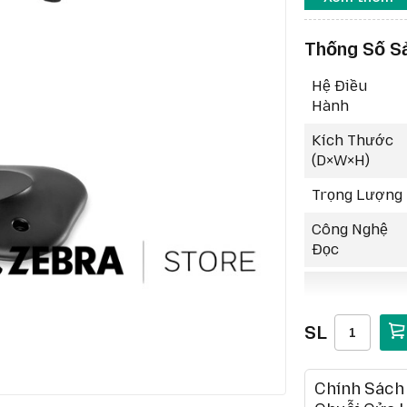
hình, qu
Chỉ báo 
Thống Số S
Indicato
Kết nối l
Hệ Điều
(IBM) 46
Hành
Độ bền c
xuống bê
Kích Thước
(D×W×H)
Trọng Lượng
Công Nghệ
Đọc
SL
Chính Sách