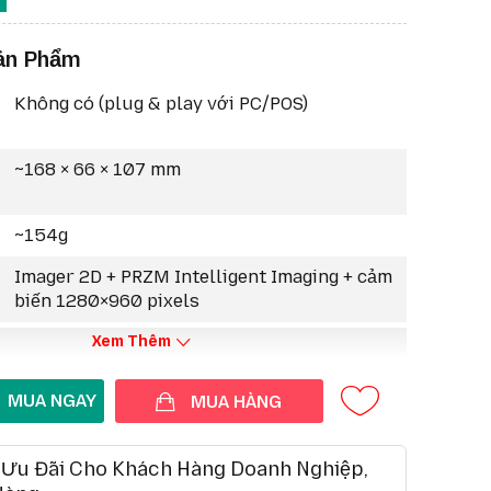
ản lý và chẩn đoán từ xa.
trực quan:
LED Good Decode, Direct Decode
ản Phẩm
r và âm báo có thể điều chỉnh.
inh hoạt:
USB, RS232, Keyboard Wedge, TGCS
Không có (plug & play với PC/POS)
XX qua RS485.
ao:
Chuẩn IP52, chịu rơi nhiều lần từ 1,8 m
 tông.
~168 × 66 × 107 mm
~154g
Imager 2D + PRZM Intelligent Imaging + cảm
biến 1280×960 pixels
Xem Thêm
MUA HÀNG
 Ưu Đãi Cho Khách Hàng Doanh Nghiệp,