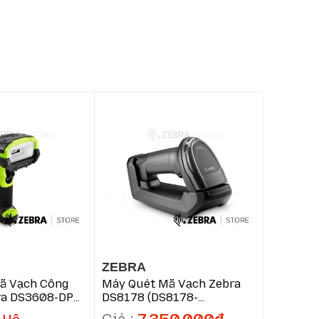
ác.
ZEBRA
ZEBRA
ã Vạch Công
Máy Quét Mã Vạch Zebra
Máy Qué
ra DS3608-DP
DS8178 (DS8178-
DS5502 
P3U4602ZVW)
SR7U2100SFW)
Scanner