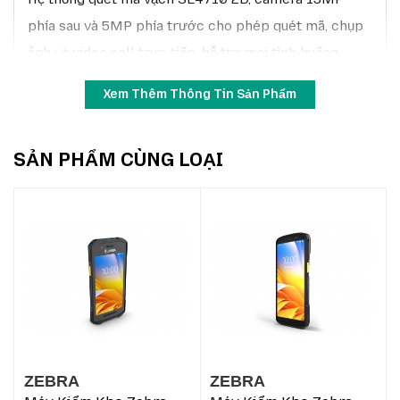
phía sau và 5MP phía trước cho phép quét mã, chụp
ảnh và video call trực tiếp, hỗ trợ mọi tình huống
kiểm kho và vận hành logistics. TC56 có tiêu chuẩn
Xem Thêm Thông Tin Sản Phẩm
IP65/IP68, chống bụi và nước, sẵn sàng làm việc
trong môi trường khắc nghiệt.
SẢN PHẨM CÙNG LOẠI
Thông số kỹ thuật chi tiết
Thông
Chi tiết
số
Hệ điều
Android 8.1 Oreo (có thể nâng cấp lên Android 14)
hành
Qualcomm Snapdragon 650, 6 nhân, 1.8 GHz ARM
Vi xử lý
Cortex A72
Bộ nhớ
2GB RAM / 16GB bộ nhớ trong
ZEBRA
ZEBRA
Màn