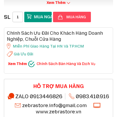
Xem Thêm
SL
MUA HÀNG
Chính Sách Ưu Đãi Cho Khách Hàng Doanh
Nghiệp, Chuỗi Cửa Hàng
Miễn Phí Giao Hàng Tại HN Và TP.HCM
Giá Ưu Đãi
CHÍNH SÁCH BÁN HÀNG VÀ DỊCH VỤ
Xem Thêm
Chính Sách Bán Hàng Và Dịch Vụ
Ưu đãi chuỗi cửa hàng, siêu thị
Chi tiết
Ưu đãi khách hàng doanh nghiệp cả FDI
Chi tiết
Miễn phí giao hàng 10km tại HN,HCM
Chi tiết
Đổi mới sản phẩm trong 7 ngày đầu (*)
Chi tiết
Mua online - giao hàng nhanh chóng (*)
Chi tiết
HỖ TRỢ MUA HÀNG
Chất lượng sản phẩm chính hãng CO,CQ (*)
Chi tiết
Thanh toán chuyển khoản QRcode (*)
Chi tiết
ZALO 0913446826
0983.410.916
zebrastore.info@gmail.com
www.zebrastore.vn