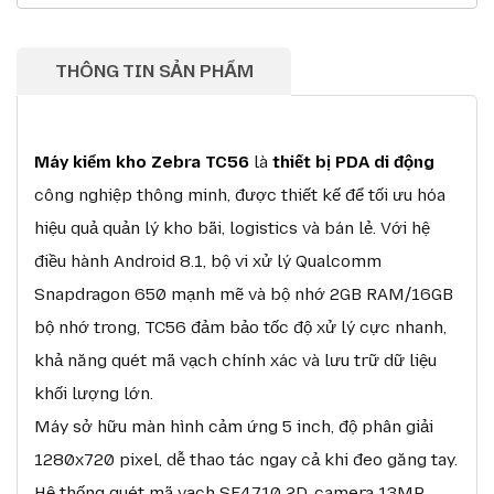
THÔNG TIN SẢN PHẨM
Máy kiểm kho Zebra TC56
là
thiết bị PDA di động
công nghiệp thông minh, được thiết kế để tối ưu hóa
hiệu quả quản lý kho bãi, logistics và bán lẻ. Với hệ
điều hành Android 8.1, bộ vi xử lý Qualcomm
Snapdragon 650 mạnh mẽ và bộ nhớ 2GB RAM/16GB
bộ nhớ trong, TC56 đảm bảo tốc độ xử lý cực nhanh,
khả năng quét mã vạch chính xác và lưu trữ dữ liệu
khối lượng lớn.
Máy sở hữu màn hình cảm ứng 5 inch, độ phân giải
1280x720 pixel, dễ thao tác ngay cả khi đeo găng tay.
Hệ thống quét mã vạch SE4710 2D, camera 13MP