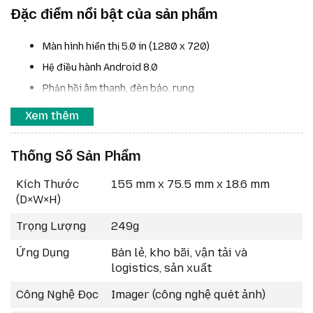
Đặc điểm nổi bật của sản phẩm
Màn hình hiển thị 5.0 in (1280 x 720)
Hệ điều hành Android 8.0
Phản hồi âm thanh, đèn báo, rung
Đánh giá kháng bụi nước IP67
Xem thêm
Chống sốc 1.5m
Màu sắc: đen
Thống Số Sản Phẩm
Tùy chọn đế sạc, tay nắm
Kích Thước
155 mm x 75.5 mm x 18.6 mm
(D×W×H)
Trọng Lượng
249g
Ứng Dụng
Bán lẻ, kho bãi, vận tải và
logistics, sản xuất
Công Nghệ Đọc
Imager (công nghệ quét ảnh)