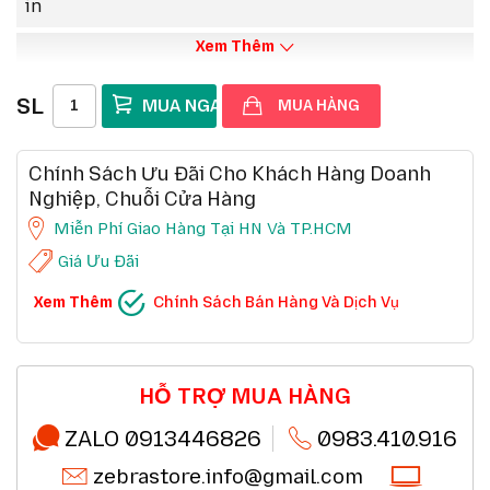
in
Xem Thêm
SL
MUA HÀNG
Chính Sách Ưu Đãi Cho Khách Hàng Doanh
Nghiệp, Chuỗi Cửa Hàng
Miễn Phí Giao Hàng Tại HN Và TP.HCM
Giá Ưu Đãi
CHÍNH SÁCH BÁN HÀNG VÀ DỊCH VỤ
Xem Thêm
Chính Sách Bán Hàng Và Dịch Vụ
Ưu đãi chuỗi cửa hàng, siêu thị
Chi tiết
Ưu đãi khách hàng doanh nghiệp cả FDI
Chi tiết
Miễn phí giao hàng 10km tại HN,HCM
Chi tiết
Đổi mới sản phẩm trong 7 ngày đầu (*)
Chi tiết
Mua online - giao hàng nhanh chóng (*)
Chi tiết
HỖ TRỢ MUA HÀNG
Chất lượng sản phẩm chính hãng CO,CQ (*)
Chi tiết
Thanh toán chuyển khoản QRcode (*)
Chi tiết
ZALO 0913446826
0983.410.916
zebrastore.info@gmail.com