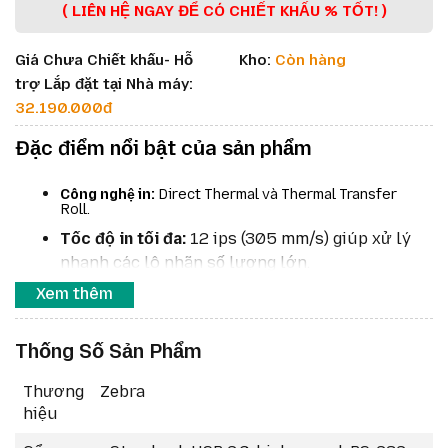
( LIÊN HỆ NGAY ĐỂ CÓ CHIẾT KHẤU % TỐT! )
Giá Chưa Chiết khấu- Hỗ
Kho:
Còn hàng
trợ Lắp đặt tại Nhà máy:
32.190.000đ
Đặc điểm nổi bật của sản phẩm
Công nghệ in:
Direct Thermal và Thermal Transfer
Roll.
Tốc độ in tối đa:
12 ips (305 mm/s) giúp xử lý
nhanh các lô nhãn số lượng lớn.
Độ phân giải:
203 dpi (8 dot/mm), tùy chọn 300
Xem thêm
dpi (12 dot/mm) cho nhu cầu in chi tiết hơn.
Kết nối:
Bluetooth 4.1; tùy chọn Wi-Fi 6
Thống Số Sản Phẩm
(802.11ax) với Bluetooth 5.3 hoặc Wi-Fi 5
(802.11ac) với Bluetooth 4.2.
Thương
Zebra
Khổ in rộng:
tối đa 168 mm (6.6 in), đáp ứng các
hiệu
ứng dụng nhãn pallet, thùng carton.