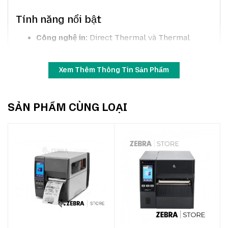
Tính năng nổi bật
Công nghệ in:
Direct Thermal và Thermal
Transfer Roll.
Tốc độ in tối đa:
12 ips (305 mm/s) giúp xử lý
Xem Thêm Thông Tin Sản Phẩm
nhanh các lô nhãn số lượng lớn.
Độ phân giải:
203 dpi (8 dot/mm), tùy chọn 300
SẢN PHẨM CÙNG LOẠI
dpi (12 dot/mm) cho nhu cầu in chi tiết hơn.
Kết nối:
Bluetooth 4.1; tùy chọn Wi-Fi 6
(802.11ax) với Bluetooth 5.3 hoặc Wi-Fi 5
(802.11ac) với Bluetooth 4.2.
Khổ in rộng:
tối đa 168 mm (6.6 in), đáp ứng các
ứng dụng nhãn pallet, thùng carton.
Màn hình cảm ứng màu:
4.3 inch full-color
touch display, dễ thao tác và trực quan.