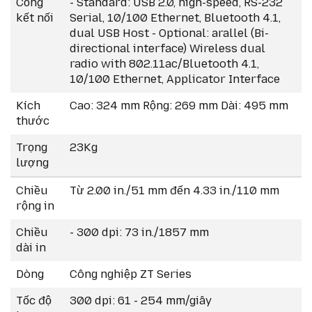
Cổng
- Standard: USB 2.0, high-speed, RS-232
Màn hình cảm ứng màu:
4.3 inch full-color
kết nối
Serial, 10/100 Ethernet, Bluetooth 4.1,
touch display, dễ thao tác và trực quan.
dual USB Host - Optional: arallel (Bi-
Thiết kế công nghiệp:
khung kim loại bền bỉ,
directional interface) Wireless dual
vận hành liên tục 24/7 trong môi trường khắc
radio with 802.11ac/Bluetooth 4.1,
nghiệt.
10/100 Ethernet, Applicator Interface
Tùy chọn nâng cấp:
RFID, cutter, peeler,
rewinder và các module kết nối khác.
Kích
Cao: 324 mm Rộng: 269 mm Dài: 495 mm
thước
Trọng
23Kg
lượng
Chiều
Từ 2.00 in./51 mm đến 4.33 in./110 mm
rộng in
Chiều
- 300 dpi: 73 in./1857 mm
dài in
Dòng
Công nghiệp ZT Series
Tốc độ
300 dpi: 61 - 254 mm/giây