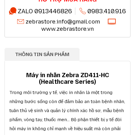
Chất lượng sản phẩm chính hãng CO,CQ (*)
Chi tiết
Thanh toán chuyển khoản QRcode (*)
Chi tiết
ZALO 0913446826
0983.410.916
zebrastore.info@gmail.com
www.zebrastore.vn
THÔNG TIN SẢN PHẨM
Máy in nhãn Zebra ZD411-HC
(Healthcare Series)
Trong môi trường y tế, việc in nhãn là một trong
những bước sống còn để đảm bảo an toàn bệnh nhân,
tuân thủ vệ sinh và quản lý chính xác hồ sơ, mẫu bệnh
phẩm, vòng tay, thuốc men… Bộ phận thiết bị y tế đòi
hỏi máy in không chỉ mạnh về hiệu suất mà còn phải