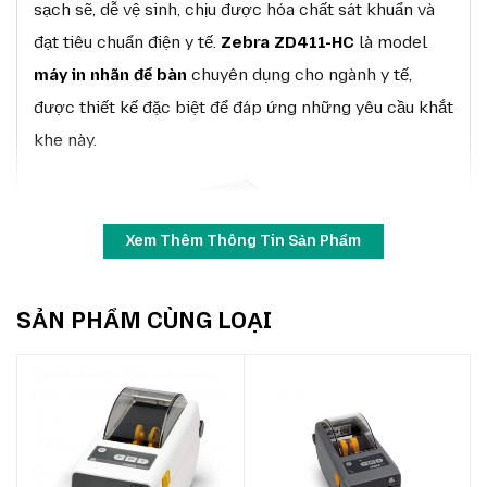
sạch sẽ, dễ vệ sinh, chịu được hóa chất sát khuẩn và
đạt tiêu chuẩn điện y tế.
Zebra ZD411-HC
là model
máy in nhãn để bàn
chuyên dụng cho ngành y tế,
được thiết kế đặc biệt để đáp ứng những yêu cầu khắt
khe này.
Xem Thêm Thông Tin Sản Phẩm
SẢN PHẨM CÙNG LOẠI
Zebra ZD411-HC
ZD411-HC tích hợp vỏ máy làm từ nhựa kháng khuẩn,