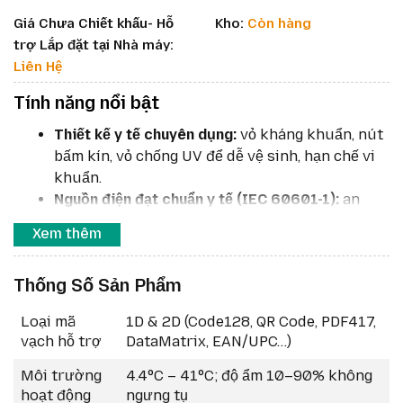
Giá Chưa Chiết khấu- Hỗ
Kho:
Còn hàng
trợ Lắp đặt tại Nhà máy:
Liên Hệ
Tính năng nổi bật
Thiết kế y tế chuyên dụng:
vỏ kháng khuẩn, nút
bấm kín, vỏ chống UV để dễ vệ sinh, hạn chế vi
khuẩn.
Nguồn điện đạt chuẩn y tế (IEC 60601-1):
an
toàn sử dụng trong môi trường chăm sóc sức
Xem thêm
khỏe.
Công nghệ in:
Direct Thermal (loại bỏ ribbon),
Thống Số Sản Phẩm
giảm rủi ro và bảo trì.
Độ phân giải tùy chọn:
203 dpi tiêu chuẩn hoặc
Loại mã
1D & 2D (Code128, QR Code, PDF417,
300 dpi nâng cấp.
vạch hỗ trợ
DataMatrix, EAN/UPC…)
Tốc độ in:
tối đa 152 mm/s (≈ 6 ips) ở 203 dpi;
102 mm/s (≈ 4 ips) ở 300 dpi.
Môi trường
4.4°C – 41°C; độ ẩm 10–90% không
Kết nối đa dạng:
USB, USB Host; tùy chọn
hoạt động
ngưng tụ