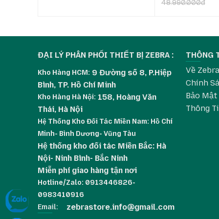
48.990.000đ
ĐẠI LÝ PHÂN PHỐI THIẾT BỊ ZEBRA :
THÔNG 
Về Zebr
9 Đường số 8, P.Hiệp
Kho Hàng HCM:
Chính Sá
Bình, TP. Hồ Chí Minh
Bảo Mật
158, Hoàng Văn
Kho Hàng
Hà Nội:
Thông số kỹ thuật máy in mã vạch Z
Thông T
Thái, Hà Nội
Hệ Thống Kho Đối Tác Miền Nam: Hồ Chí
Minh- Bình Dương- Vũng Tàu
Hạng mục
Thông số kỹ thuật
Hệ thống kho đối tác Miền Bắc: Hà
Độ phân giải
203 dpi / 300 dpi / 600
Nội- Ninh Bình- Bắc Ninh
Cổng kết nối
USB, Serial, Ethernet, B
Miễn phí giao hàng tận nơi
Công nghệ in
In nhiệt trực tiếp (Dir
Hotline/Zalo: 0913446826-
Dao cắt
Có (tùy chọn: cutter / p
0983410916
zebrastore.info@gmail.com
Email:
Khổ giấy
25.4 mm – 114 mm