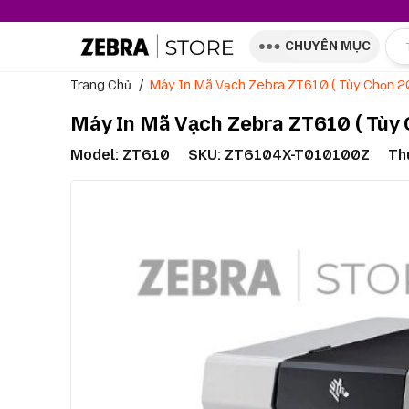
CHUYÊN MỤC
Trang Chủ
Máy In Mã Vạch Zebra ZT610 ( Tùy Chọn 2
Máy In Mã Vạch Zebra ZT610 ( Tùy 
Model:
ZT610
SKU: ZT6104X-T010100Z
Th