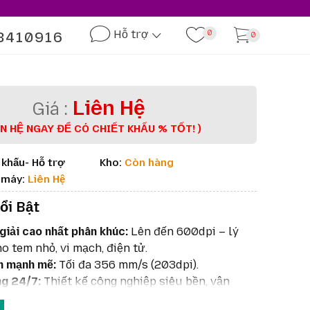
Hỗ trợ
3410916
0
0
Liên Hệ
ÊN HỆ NGAY ĐỂ CÓ CHIẾT KHẤU % TỐT! )
 khấu- Hỗ trợ
Kho:
Còn hàng
à máy:
Liên Hệ
ổi Bật
giải cao nhất phân khúc:
Lên đến 600dpi – lý
o tem nhỏ, vi mạch, điện tử.
n mạnh mẽ:
Tối đa 356 mm/s (203dpi).
g 24/7:
Thiết kế công nghiệp siêu bền, vận
 tục.