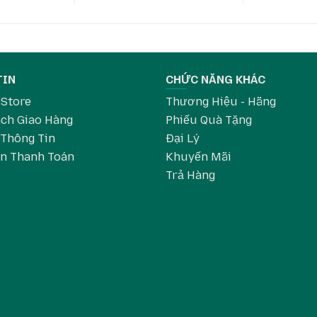
TIN
CHỨC NĂNG KHÁC
aStore
Thương Hiệu - Hãng
Zebra ZT610
ch Giao Hàng
Phiếu Quà Tặng
 Thông Tin
Đại Lý
ebra ZT610
in Thanh Toán
Khuyến Mãi
Trả Hàng
 dpi
luetooth 4.0, Wi-Fi (tùy chọn)
ect Thermal), truyền nhiệt (Thermal Transfer)
eel / rewind)