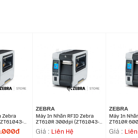
ZEBRA
ZEBRA
 Zebra
Máy In Nhãn RFID Zebra
Máy In Nhãn
(ZT61043-
ZT610R 300dpi (ZT61043-
ZT610R 600
T0E01C0Z)
T0E02C0Z)
0.000đ
Liên Hệ
Liên