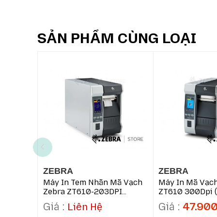
SẢN PHẨM CÙNG LOẠI
ZEBRA
ZEBRA
Máy In Tem Nhãn Mã Vạch
Máy In Mã Vạch
Zebra ZT610-203DPI
ZT610 300Dpi 
(ZT61042-T0P0100Z)
T0P0100Z)
47.90
Liên Hệ