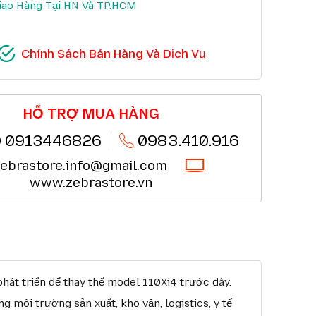
iao Hàng Tại HN Và TP.HCM
 BÁN HÀNG VÀ DỊCH VỤ
Chính Sách Bán Hàng Và Dịch Vụ
cửa hàng, siêu thị
Chi tiết
 hàng doanh nghiệp cả FDI
Chi tiết
o hàng 10km tại HN,HCM
Chi tiết
phẩm trong 7 ngày đầu (*)
Chi tiết
 giao hàng nhanh chóng (*)
HỖ TRỢ MUA HÀNG
Chi tiết
ản phẩm chính hãng CO,CQ (*)
Chi tiết
huyển khoản QRcode (*)
Chi tiết
 0913446826
0983.410.916
ebrastore.info@gmail.com
www.zebrastore.vn
át triển để thay thế model 110Xi4 trước đây.
g môi trường sản xuất, kho vận, logistics, y tế