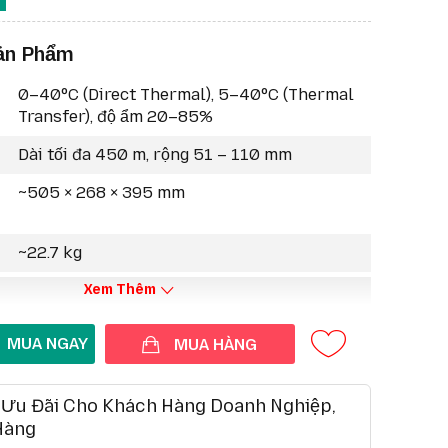
m loại chắc chắn:
Chịu được môi trường khắc
ản Phẩm
ệ in kép:
In nhiệt trực tiếp & truyền nhiệt.
đa dạng:
USB, Ethernet, Bluetooth, WiFi.
0–40°C (Direct Thermal), 5–40°C (Thermal
 màu trực quan:
Dễ dàng cấu hình và vận hành.
Transfer), độ ẩm 20–85%
int DNA:
Quản lý thiết bị thông minh, bảo mật
Dài tối đa 450 m, rộng 51 – 110 mm
 mở rộng:
RFID, cutter, peeler, rewind.
~505 × 268 × 395 mm
g chuyên sâu:
điện tử, y tế, sản xuất chính xác
~22.7 kg
Xem Thêm
MUA HÀNG
 Ưu Đãi Cho Khách Hàng Doanh Nghiệp,
Hàng