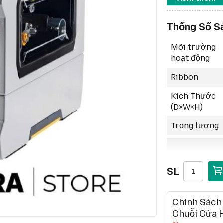
Khung ki
nghiệt.
Thống Số S
Công ngh
Kết nối 
Môi trường
Màn hình
hoạt động
Zebra Pr
cao.
Ribbon
Khả năng
Kích Thước
Ứng dụn
(D×W×H)
cao.
Trọng lượng
SL
Chính Sách
Chuỗi Cửa 