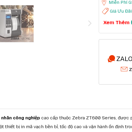
Miễn Phí G
Giá Ưu Đãi
CHÍNH SÁCH
Xem Thêm
Ưu đãi chuỗi 
Ưu đãi khách
Miễn phí gia
Đổi mới sản 
Mua online -
Chất lượng s
Thanh toán c
ZALO
z
 nhãn công nghiệp
cao cấp thuộc Zebra ZT600 Series, được ph
thiết bị in mã vạch bền bỉ, tốc độ cao và vận hành ổn định tron