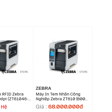
ZEBRA
ZEBRA
 RFID Zebra
Máy In Tem Nhãn Công
Máy In 
dpi (ZT61046-
Nghiệp Zebra ZT610 (600
ZE511 (2
Dpi) (ZT61046-T0P0100Z)
600dpi) 
68.000.000đ
 Hệ
Li
Nghiệp