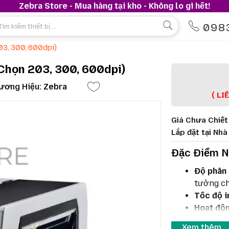
Zebra Store - Mua hàng tại kho - Không lo gì hết!
098
03, 300, 600dpi)
Chọn 203, 300, 600dpi)
ương Hiệu:
Zebra
( LI
Giá Chưa Chiết
Lắp đặt tại Nh
Đặc Điểm N
Độ phân 
tưởng ch
Tốc độ i
Hoạt độn
hành liên
Xem thêm