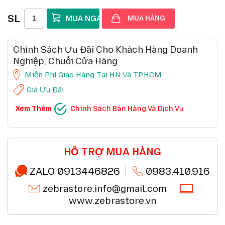
SL
MUA HÀNG
Chính Sách Ưu Đãi Cho Khách Hàng Doanh
Nghiệp, Chuỗi Cửa Hàng
Miễn Phí Giao Hàng Tại HN Và TP.HCM
Giá Ưu Đãi
CHÍNH SÁCH BÁN HÀNG VÀ DỊCH VỤ
Xem Thêm
Chính Sách Bán Hàng Và Dịch Vụ
Ưu đãi chuỗi cửa hàng, siêu thị
Chi tiết
Ưu đãi khách hàng doanh nghiệp cả FDI
Chi tiết
Miễn phí giao hàng 10km tại HN,HCM
Chi tiết
Đổi mới sản phẩm trong 7 ngày đầu (*)
Chi tiết
Mua online - giao hàng nhanh chóng (*)
Chi tiết
HỖ TRỢ MUA HÀNG
Chất lượng sản phẩm chính hãng CO,CQ (*)
Chi tiết
Thanh toán chuyển khoản QRcode (*)
Chi tiết
ZALO 0913446826
0983.410.916
zebrastore.info@gmail.com
www.zebrastore.vn