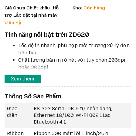
Giá Chưa Chiết khấu- Hỗ
Kho:
Còn hàng
trợ Lắp đặt tại Nhà máy:
Liên Hệ
Tính năng nổi bật trên ZD620
Tốc độ in nhanh, phù hợp môi trường xử lý đơn
liên tục
Chất lượng bản in rõ nét với tùy chọn 203dpi
hoặc 300dpi
Bộ nhớ lớn giúp xử lý dữ liệu tem nhãn ổn định
Xem thêm
Màn hình LCD màu dễ theo dõi và thao tác
Hỗ trợ Link-OS để quản lý máy in từ xa
Thống Số Sản Phẩm
Giao
RS-232 Serial DB-9 tự nhận dạng,
diện
Ethernet 10/100, Wi-Fi 802.11ac,
Bluetooth 4.1
Ribbon
Ribbon 300 mét: lõi 1 inch/25.4