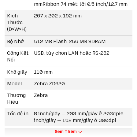
mmRibbon 74 mét: lõi 0.5 inch/12.7 mm
Kích
267 x 202 x 192 mm
Thước
(D×W×H)
Bộ Nhớ
512 MB Flash, 256 MB SDRAM
Cổng Kết
USB, tùy chọn LAN hoặc RS-232
Nối
Khổ giấy
110 mm
Model
Zebra ZD620
Thương
Zebra
Hiệu
Tốc độ in
8 inch/giây — 203 mm/giây ở 203dpi6
inch/giây — 152 mm/giây ở 300dpi
Xem Thêm