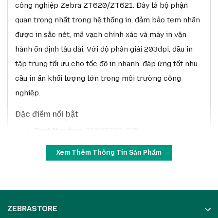
công nghiệp Zebra ZT620/ZT621. Đây là bộ phận
quan trọng nhất trong hệ thống in, đảm bảo tem nhãn
được in sắc nét, mã vạch chính xác và máy in vận
hành ổn định lâu dài. Với độ phân giải 203dpi, đầu in
tập trung tối ưu cho tốc độ in nhanh, đáp ứng tốt nhu
cầu in ấn khối lượng lớn trong môi trường công
nghiệp.
Đặc điểm nổi bật
Part Number:
P1083320-015.
Model:
Printhead ZT620.
Xem Thêm Thông Tin Sản Phẩm
Tương thích với:
Máy in Zebra ZT620 / ZT621
(203dpi).
Độ phân giải:
203dpi (8 chấm/mm) – cân bằng
tốc độ và chất lượng in.
ZEBRASTORE