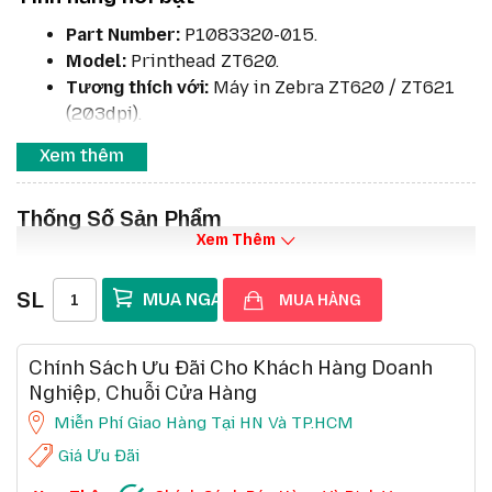
Part Number:
P1083320-015.
Model:
Printhead ZT620.
Tương thích với:
Máy in Zebra ZT620 / ZT621
(203dpi).
Độ phân giải:
203dpi (8 chấm/mm) – cân bằng
Xem thêm
tốc độ và chất lượng in.
Tốc độ in hỗ trợ:
lên đến 12 ips (305 mm/s).
Thống Số Sản Phẩm
Bảo hành:
6 tháng hoặc 1 triệu inch in, tùy điều
Xem Thêm
kiện nào đến trước (theo chính sách Zebra).
Độ bền:
Vật liệu cao cấp, vận hành liên tục
SL
trong môi trường công nghiệp nặng.
MUA HÀNG
Chính Sách Ưu Đãi Cho Khách Hàng Doanh
Nghiệp, Chuỗi Cửa Hàng
Miễn Phí Giao Hàng Tại HN Và TP.HCM
Giá Ưu Đãi