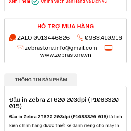
CHÍNH SÁCH BÁN HÀNG VÀ DỊCH VỤ
Xem Thêm
Chính Sách Bán Hàng Và Dịch Vụ
Ưu đãi chuỗi cửa hàng, siêu thị
Chi tiết
Ưu đãi khách hàng doanh nghiệp cả FDI
Chi tiết
Miễn phí giao hàng 10km tại HN,HCM
Chi tiết
Đổi mới sản phẩm trong 7 ngày đầu (*)
Chi tiết
Mua online - giao hàng nhanh chóng (*)
Chi tiết
HỖ TRỢ MUA HÀNG
Chất lượng sản phẩm chính hãng CO,CQ (*)
Chi tiết
Thanh toán chuyển khoản QRcode (*)
Chi tiết
ZALO 0913446826
0983.410.916
zebrastore.info@gmail.com
www.zebrastore.vn
THÔNG TIN SẢN PHẨM
Đầu in Zebra ZT620 203dpi (P1083320-
015)
Đầu in Zebra ZT620 203dpi (P1083320-015)
là linh
kiện chính hãng được thiết kế dành riêng cho máy in