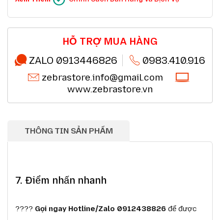
Ưu đãi chuỗi cửa hàng, siêu thị
Chi tiết
Ưu đãi khách hàng doanh nghiệp cả FDI
Chi tiết
Miễn phí giao hàng 10km tại HN,HCM
Chi tiết
Đổi mới sản phẩm trong 7 ngày đầu (*)
Chi tiết
Mua online - giao hàng nhanh chóng (*)
Chi tiết
HỖ TRỢ MUA HÀNG
Chất lượng sản phẩm chính hãng CO,CQ (*)
Chi tiết
Thanh toán chuyển khoản QRcode (*)
Chi tiết
ZALO 0913446826
0983.410.916
zebrastore.info@gmail.com
www.zebrastore.vn
THÔNG TIN SẢN PHẨM
7. Điểm nhấn nhanh
????
Gọi ngay Hotline/Zalo 0912438826
để được