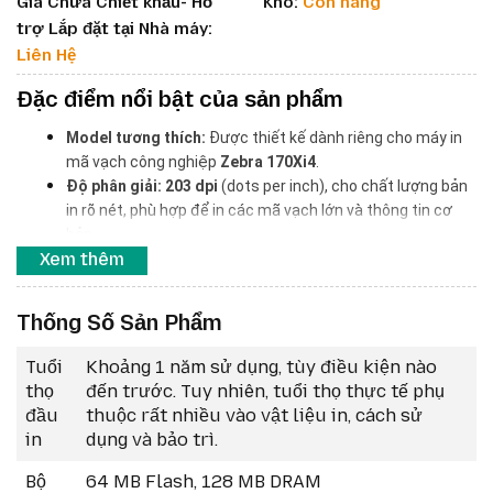
Giá Chưa Chiết khấu- Hỗ
Kho:
Còn hàng
trợ Lắp đặt tại Nhà máy:
Liên Hệ
Đặc điểm nổi bật của sản phẩm
Model tương thích:
 Được thiết kế dành riêng cho máy in 
mã vạch công nghiệp 
Zebra 170Xi4
.
Độ phân giải:
203 dpi
 (dots per inch), cho chất lượng bản 
in rõ nét, phù hợp để in các mã vạch lớn và thông tin cơ 
bản.
Xem thêm
Chất lượng:
 Là linh kiện chính hãng của Zebra, đảm bảo 
hoạt động ổn định và hiệu suất tối ưu cho máy in.
Công nghệ in:
 Hỗ trợ cả hai chế độ 
in nhiệt trực tiếp
 và 
in 
Thống Số Sản Phẩm
nhiệt gián tiếp
 (sử dụng ribbon mực).
Độ bền:
 Được sản xuất với công nghệ tiên tiến, có tuổi 
Tuổi
Khoảng 1 năm sử dụng, tùy điều kiện nào
thọ cao, phù hợp với môi trường in ấn công nghiệp tần 
thọ
đến trước. Tuy nhiên, tuổi thọ thực tế phụ
suất lớn, liên tục.
đầu
thuộc rất nhiều vào vật liệu in, cách sử
Lắp đặt:
 Thiết kế dễ dàng tháo lắp, thay thế.
in
dụng và bảo trì.
Bộ
64 MB Flash, 128 MB DRAM