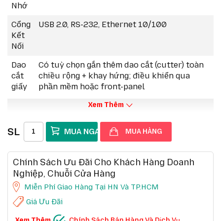
Nhớ
Cổng
USB 2.0, RS-232, Ethernet 10/100
Kết
Nối
Dao
Có tuỳ chọn gắn thêm dao cắt (cutter) toàn
cắt
chiều rộng + khay hứng; điều khiển qua
giấy
phần mềm hoặc front-panel
Xem Thêm
SL
MUA HÀNG
Chính Sách Ưu Đãi Cho Khách Hàng Doanh
Nghiệp, Chuỗi Cửa Hàng
Miễn Phí Giao Hàng Tại HN Và TP.HCM
Giá Ưu Đãi
CHÍNH SÁCH BÁN HÀNG VÀ DỊCH VỤ
Xem Thêm
Chính Sách Bán Hàng Và Dịch Vụ