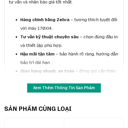
tư vấn và nhận báo giá tốt nhất.
Hàng chính hãng Zebra
– tương thích tuyệt đối
với máy 170Xi4.
Tư vấn kỹ thuật chuyên sâu
– chọn đúng đầu in
và thiết lập phù hợp.
Hậu mãi tận tâm
– bảo hành rõ ràng, hướng dẫn
bảo trì dài hạn.
Giao hàng nhanh, an toàn
– đóng gói cẩn thận
bảo vệ đầu in.
Xem Thêm Thông Tin Sản Phẩm
Dịch vụ toàn diện
– hỗ trợ xử lý sự cố, nâng
cấp, giảm gián đoạn sản xuất.
SẢN PHẨM CÙNG LOẠI
6. Tại sao chọn ZebraStore.vn?