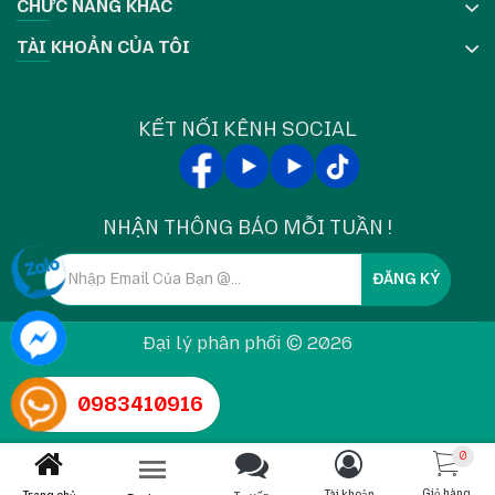
CHỨC NĂNG KHÁC
Vệ sinh định kỳ
bằng bông gòn thấm cồn
TÀI KHOẢN CỦA TÔI
isopropyl ≥90%, lau một chiều để tránh xước.
Chọn ribbon và nhiệt độ in phù hợp
, điều chỉnh
darkness và áp suất để giảm hao mòn.
KẾT NỐI KÊNH SOCIAL
Dùng
ribbon rộng hơn nhãn
để hạn chế ma sát,
kéo dài tuổi thọ đầu in.
Tránh tiếp xúc với
vật cứng hoặc kim loại
gần
NHẬN THÔNG BÁO MỖI TUẦN !
đầu in.
ĐĂNG KÝ
Theo dõi chất lượng in thường xuyên để phát
hiện sớm dấu hiệu xuống cấp.
Đại lý phân phối © 2026
4. Hướng dẫn bảo trì hiệu quả
0983410916
0
Xuất hiện
vệt trắng ngang trên nhãn
→ đầu in bị
Giỏ hàng