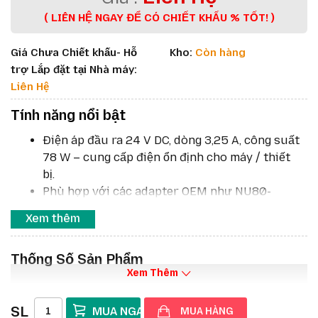
( LIÊN HỆ NGAY ĐỂ CÓ CHIẾT KHẤU % TỐT! )
Giá Chưa Chiết khấu- Hỗ
Kho:
Còn hàng
trợ Lắp đặt tại Nhà máy:
Liên Hệ
Tính năng nổi bật
Điện áp đầu ra 24 V DC, dòng 3,25 A, công suất
78 W – cung cấp điện ổn định cho máy / thiết
bị.
Phù hợp với các adapter OEM như NU80-
4240325-l1, PWRS-14000-260R Rev.A.
Xem thêm
Khoảng điện áp đầu vào rộng: 100-240 V AC,
phù hợp khu vực quốc tế.
Thống Số Sản Phẩm
Thiết kế chống quá áp, bảo vệ ngắn mạch và
Xem Thêm
quá nhiệt.
Thích hợp để thay thế hoặc bổ sung nguồn dự
SL
phòng chính hãng Zebra.
MUA HÀNG