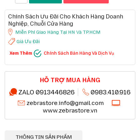
Chính Sách Ưu Đãi Cho Khách Hàng Doanh
Nghiệp, Chuỗi Cửa Hàng
Miễn Phí Giao Hàng Tại HN Và TP.HCM
Giá Ưu Đãi
CHÍNH SÁCH BÁN HÀNG VÀ DỊCH VỤ
Xem Thêm
Chính Sách Bán Hàng Và Dịch Vụ
Ưu đãi chuỗi cửa hàng, siêu thị
Chi tiết
Ưu đãi khách hàng doanh nghiệp cả FDI
Chi tiết
Miễn phí giao hàng 10km tại HN,HCM
Chi tiết
Đổi mới sản phẩm trong 7 ngày đầu (*)
Chi tiết
Mua online - giao hàng nhanh chóng (*)
Chi tiết
HỖ TRỢ MUA HÀNG
Chất lượng sản phẩm chính hãng CO,CQ (*)
Chi tiết
Thanh toán chuyển khoản QRcode (*)
Chi tiết
ZALO 0913446826
0983.410.916
zebrastore.info@gmail.com
www.zebrastore.vn
THÔNG TIN SẢN PHẨM