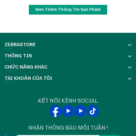
dụng trong các dòng thiết bị công nghiệp mà cần
Xem Thêm Thông Tin Sản Phẩm
nguồn điện ổn định như máy in Zebra và đầu đọc RFID
trong môi trường sản xuất, kho vận, POS hoặc ứng
dụng cố định.
ZEBRASTORE
Đặc điểm nổi bật
THÔNG TIN
Điện áp đầu ra 24 V DC, dòng 3,25 A, công suất
78 W – cung cấp điện ổn định cho máy / thiết bị.
CHỨC NĂNG KHÁC
Phù hợp với các adapter OEM như NU80-
TÀI KHOẢN CỦA TÔI
4240325-l1, PWRS-14000-260R Rev.A.
Khoảng điện áp đầu vào rộng: 100-240 V AC, phù
KẾT NỐI KÊNH SOCIAL
hợp khu vực quốc tế.
Thiết kế chống quá áp, bảo vệ ngắn mạch và quá
nhiệt.
NHẬN THÔNG BÁO MỖI TUẦN !
Thích hợp để thay thế hoặc bổ sung nguồn dự