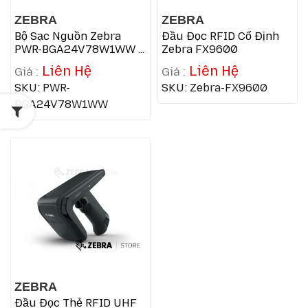
ZEBRA
ZEBRA
Bộ Sạc Nguồn Zebra
Đầu Đọc RFID Cố Định
PWR-BGA24V78W1WW –
Zebra FX9600
Adapter AC Chính Hãng
Liên Hệ
Liên Hệ
SKU: PWR-
SKU: Zebra-FX9600
BGA24V78W1WW
ZEBRA
Đầu Đọc Thẻ RFID UHF