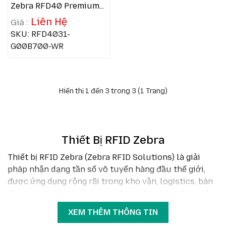
Zebra RFD40 Premium
(RFD4031-G00B700-
Liên Hệ
WR)
SKU: RFD4031-
G00B700-WR
Hiển thị 1 đến 3 trong 3 (1 Trang)
Thiết Bị RFID Zebra
Thiết bị RFID Zebra (Zebra RFID Solutions) là giải
pháp nhận dạng tần số vô tuyến hàng đầu thế giới,
được ứng dụng rộng rãi trong kho vận, logistics, bán
lẻ, nhà máy sản xuất, trung tâm phân phối, bệnh viện
và các doanh nghiệp FDI. Với công nghệ đọc UHF EPC
XEM THÊM THÔNG TIN
Gen2, khả năng quét nhiều tag cùng lúc, độ chính xác