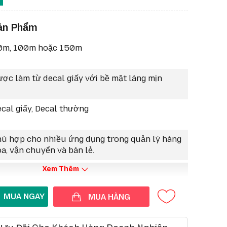
cao:
Màu vàng giúp tem nhãn nổi bật hơn trên các bề
trong môi trường làm việc khác nhau, dễ dàng nhận
ản Phẩm
:
Thích hợp để in tem nhãn sản phẩm, tem quản lý kho,
0m, 100m hoặc 150m
ấu, tem thông tin, hoặc các loại tem cần có tính nhận
h chóng.
ợc làm từ decal giấy với bề mặt láng mịn
ích:
Sử dụng với máy in mã vạch nhiệt trực tiếp hoặc
vạch truyền nhiệt (ribbon).
cal giấy, Decal thường
ù hợp cho nhiều ứng dụng trong quản lý hàng
a, vận chuyển và bán lẻ.
Xem Thêm
MUA HÀNG