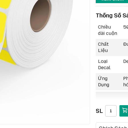
Tầm nhìn 
mặt hoặc 
Thống Số S
diện.
Ứng dụng
Chiều
5
tem đánh d
dài cuộn
diện nhan
Chất
Đư
Tương th
Liệu
máy in mã 
Loại
De
Decal
Ứng
Ph
Dụng
hó
SL