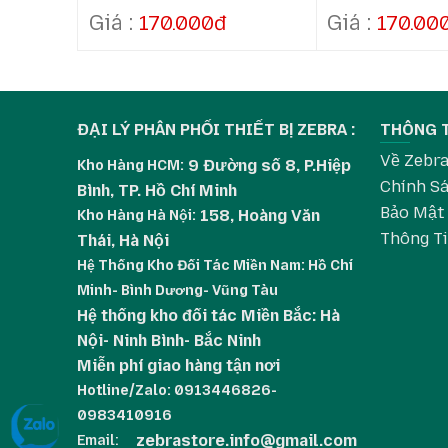
(mm)
170.000đ
170.00
ĐẠI LÝ PHÂN PHỐI THIẾT BỊ ZEBRA :
THÔNG 
Về Zebr
9 Đường số 8, P.Hiệp
Kho Hàng HCM:
Chính Sá
Bình, TP. Hồ Chí Minh
Bảo Mật
158, Hoàng Văn
Kho Hàng
Hà Nội:
Thông T
Thái, Hà Nội
Hệ Thống Kho Đối Tác Miền Nam: Hồ Chí
Minh- Bình Dương- Vũng Tàu
Hệ thống kho đối tác Miền Bắc: Hà
Nội- Ninh Bình- Bắc Ninh
Miễn phí giao hàng tận nơi
Hotline/Zalo: 0913446826-
0983410916
zebrastore.info@gmail.com
Email: