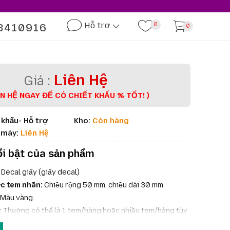
Hỗ trợ
3410916
0
0
Liên Hệ
ÊN HỆ NGAY ĐỂ CÓ CHIẾT KHẤU % TỐT! )
 khấu- Hỗ trợ
Kho:
Còn hàng
à máy:
Liên Hệ
i bật của sản phẩm
Decal giấy (giấy decal)
c tem nhãn:
Chiều rộng 50 mm, chiều dài 30 mm.
Màu vàng.
:
Thường có thể là 1 tem/hàng hoặc nhiều tem/hàng tùy
 nhà sản xuất và mục đích sử dụng.