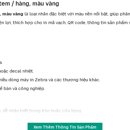
tem / hàng, màu vàng
, màu vàng
là loại nhãn đặc biệt với màu nền nổi bật, giúp phâ
n lợi, thích hợp cho in mã vạch, QR code, thông tin sản phẩm v
a.
oặc decal nhiệt.
hiều dòng máy in Zebra và các thương hiệu khác.
ể bàn và công nghiệp.
, dễ nhận biết trong kho hoặc cửa hàng.
bong tróc.
Xem Thêm Thông Tin Sản Phẩm
và chi phí vận hành.