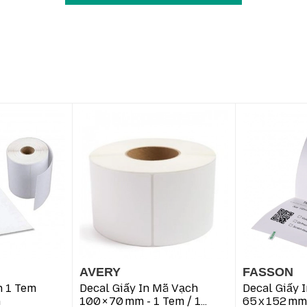
n phẩm vừa và nhỏ.
 siêu thị, cửa hàng.
n hàng bằng màu sắc.
 bán thành phẩm.
ng, nhãn đóng gói.
ợp với siêu thị, cửa hàng bán lẻ, kho vận, xưởng sản xuất và 
×30mm – 2 tem / hàng, màu vàng
chất lượng cao, giá cạnh tra
 và nhận báo giá ưu đãi.
AVERY
FASSON
h 1 Tem
Decal Giấy In Mã Vạch
Decal Giấy 
m
100 × 70 Mm - 1 Tem / 1
65 X 152 Mm 