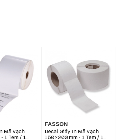
các đơn vị thương mại điện tử cần tem nhãn dễ
nh và tương thích hoàn hảo với máy in Zebra, hãy
FASSON
FASSO
In Mã Vạch
Decal Giấy In Mã Vạch
Decal Gi
- 1 Tem / 1
150 × 200 Mm - 1 Tem / 1
86 × 148