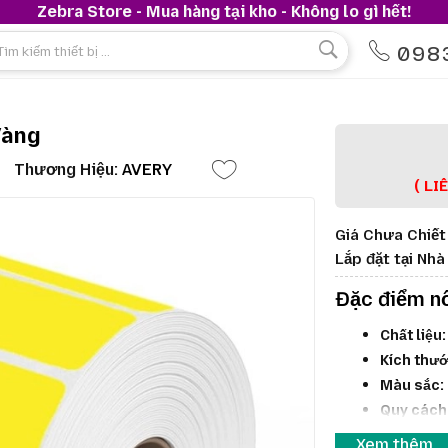
Zebra Store - Mua hàng tại kho - Không lo gì hết!
098
Vàng
Thương Hiệu:
AVERY
( LI
Giá Chưa Chiết
Lắp đặt tại Nh
Đặc điểm nổ
Chất liệu:
Kích thướ
Màu sắc:
Quy cách
thuộc vào
Xem thêm