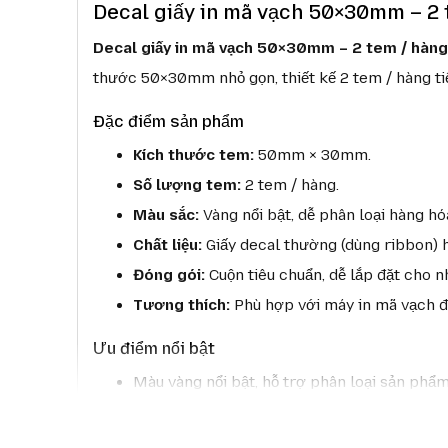
Decal giấy in mã vạch 50×30mm – 2 
Decal giấy in mã vạch 50×30mm – 2 tem / hàng
thước 50×30mm nhỏ gọn, thiết kế 2 tem / hàng tiệ
Đặc điểm sản phẩm
Kích thước tem:
50mm × 30mm.
Số lượng tem:
2 tem / hàng.
Màu sắc:
Vàng nổi bật, dễ phân loại hàng hó
Chất liệu:
Giấy decal thường (dùng ribbon) h
Đóng gói:
Cuộn tiêu chuẩn, dễ lắp đặt cho n
Tương thích:
Phù hợp với máy in mã vạch đ
Ưu điểm nổi bật
Màu vàng nổi bật, hỗ trợ phân loại sản phẩm
Bản in rõ nét, tem bám dính chắc chắn, khó 
Thiết kế 2 tem / hàng, tiết kiệm thời gian in 