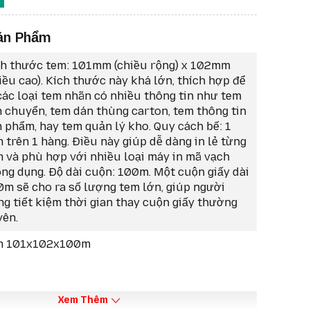
huyển.
 Chất liệu chất lượng cao, thiết kế tiêu chuẩn.
ản Phẩm
ch thước tem: 101mm (chiều rộng) x 102mm
iều cao). Kích thước này khá lớn, thích hợp để
các loại tem nhãn có nhiều thông tin như tem
 chuyển, tem dán thùng carton, tem thông tin
 phẩm, hay tem quản lý kho. Quy cách bế: 1
 trên 1 hàng. Điều này giúp dễ dàng in lẻ từng
 và phù hợp với nhiều loại máy in mã vạch
ng dụng. Độ dài cuộn: 100m. Một cuộn giấy dài
m sẽ cho ra số lượng tem lớn, giúp người
g tiết kiệm thời gian thay cuộn giấy thường
yên.
m 101x102x100m
Xem Thêm