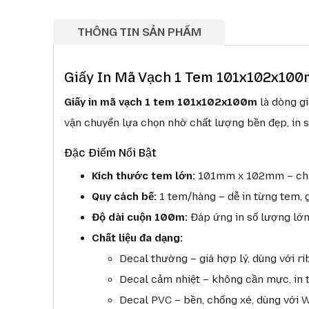
THÔNG TIN SẢN PHẨM
Giấy In Mã Vạch 1 Tem 101x102x100
Giấy in mã vạch 1 tem 101x102x100m
là dòng gi
vận chuyển lựa chọn nhờ chất lượng bền đẹp, in s
Đặc Điểm Nổi Bật
Kích thước tem lớn:
101mm x 102mm – chứa 
Quy cách bế:
1 tem/hàng – dễ in từng tem, gi
Độ dài cuộn 100m:
Đáp ứng in số lượng lớn
Chất liệu đa dạng:
Decal thường – giá hợp lý, dùng với r
Decal cảm nhiệt – không cần mực, in t
Decal PVC – bền, chống xé, dùng với 