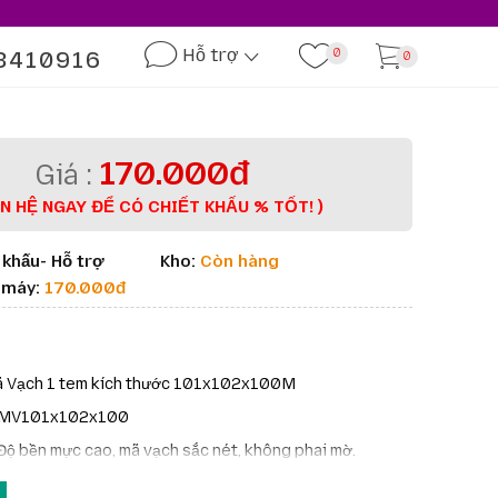
Hỗ trợ
3410916
0
0
170.000đ
ÊN HỆ NGAY ĐỂ CÓ CHIẾT KHẤU % TỐT! )
 khấu- Hỗ trợ
Kho:
Còn hàng
à máy:
170.000đ
ã Vạch 1 tem kích thước 101x102x100M
IMV101x102x100
Độ bền mực cao, mã vạch sắc nét, không phai mờ.
 Quản lý hàng hóa, kiểm kê sản phẩm trong bán lẻ, kho