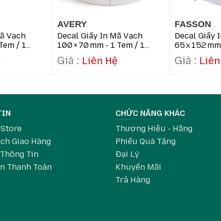
hính hãng Zebra.
AVERY
FASSON
Mã Vạch
Decal Giấy In Mã Vạch
Decal Giấy 
0, ZD420…).
Tem / 1
100 × 70 Mm - 1 Tem / 1
65 X 152 Mm 
Hàng
Hàng
ệ
Liên Hệ
Liên
0mm, 50x30mm…
.
TIN
CHỨC NĂNG KHÁC
 in, nhu cầu.
aStore
Thương Hiệu - Hãng
ch Giao Hàng
Phiếu Quà Tặng
ận.
 Thông Tin
Đại Lý
 cỡ lớn, bền đẹp, in sắc nét. Giải pháp tối ưu cho vận chuyển, l
in Thanh Toán
Khuyến Mãi
Trả Hàng