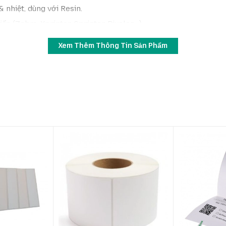
& nhiệt, dùng với Resin.
n (Zebra, Xprinter, Gprinter, Bixolon…).
Xem Thêm Thông Tin Sản Phẩm
g
vận chuyển & logistics
.
 phẩm trong
sản xuất & kho bãi
.
 lớn trong
bán lẻ
.
 tùy chất liệu)
al cảm nhiệt, decal PVC, decal xi bạc
h phổ biến: Zebra, Xprinter, Gprinter, Bixolon…