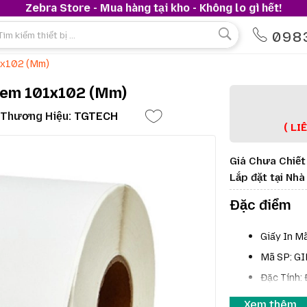
Zebra Store - Mua hàng tại kho - Không lo gì hết!
098
1x102 (mm)
Tem 101x102 (mm)
Thương Hiệu:
TGTECH
( LI
Giá Chưa Chiết
Lắp đặt tại Nh
Đặc điểm
Giấy In M
Mã SP: G
Đặc Tính: 
Ứng Dụng:
Xem thêm