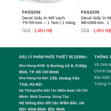
Phụ Kiện & Vật Tư Thay Thế Có Thể Mua Kèm
Ribbon in mã vạch Wax, Wax-Resin, Resin c
FASSON
FASSON
Decal Giấy In Mã Vạch
Decal Giấy In 
Máy in mã vạch Zebra (ZT410, ZT411, ZD23
75×55 Mm — 1 Tem / 1 Hàng
80×200 Mm - 1 
Dao cắt giấy, lõi cuộn dự phòng.
Hàng
Liên Hệ
Liên H
Giấy in mã vạch kích thước khác: 75x10
Lợi Ích Khi Mua Tại Zebrastore.vn
Sản phẩm chính hãng, chất lượng in sắc nét
ĐẠI LÝ PHÂN PHỐI THIẾT BỊ ZEBRA :
THÔNG 
Tư vấn chọn loại decal & ribbon phù hợp máy
Về Zebr
Hỗ trợ kỹ thuật & hậu mãi tận tâm.
9 Đường số 8, P.Hiệp
Kho Hàng HCM:
Chính Sá
Bình, TP. Hồ Chí Minh
Giao hàng nhanh toàn quốc, đóng gói cẩn th
Bảo Mật
158, Hoàng Văn
Kho Hàng
Hà Nội:
Giấy in mã vạch 1 tem 101x102x100m
– tem nhãn
Thông T
Thái, Hà Nội
để được tư vấn và nhận ưu đãi tốt nhất.
Hệ Thống Kho Đối Tác Miền Nam: Hồ Chí
Minh- Bình Dương- Vũng Tàu
Hệ thống kho đối tác Miền Bắc: Hà
Nội- Ninh Bình- Bắc Ninh