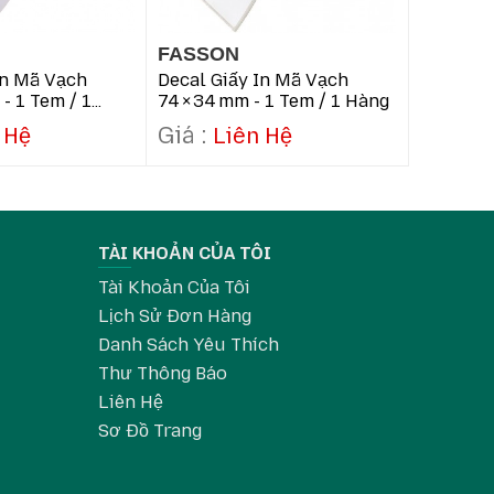
FASSON
FASSO
In Mã Vạch
Decal Giấy In Mã Vạch
Decal Gi
- 1 Tem / 1
74 × 34 Mm - 1 Tem / 1 Hàng
150 × 20
Hàng
 Hệ
Liên Hệ
Li
TÀI KHOẢN CỦA TÔI
Tài Khoản Của Tôi
Lịch Sử Đơn Hàng
Danh Sách Yêu Thích
ogistics, kho bãi. Đặt mua ngay tại
Zebrastore.vn
Thư Thông Báo
Liên Hệ
Sơ Đồ Trang