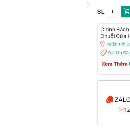
SL
Chính Sách
Chuỗi Cửa 
Miễn Phí G
Giá Ưu Đãi
CHÍNH SÁCH
Xem Thêm
Ưu đãi chuỗi 
Ưu đãi khách
Miễn phí gia
Đổi mới sản 
Mua online -
Chất lượng s
Thanh toán c
ZALO
z