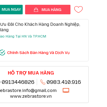
MUA HÀNG
 Ưu Đãi Cho Khách Hàng Doanh Nghiệp,
Hàng
iao Hàng Tại HN Và TP.HCM
 BÁN HÀNG VÀ DỊCH VỤ
Chính Sách Bán Hàng Và Dịch Vụ
cửa hàng, siêu thị
Chi tiết
 hàng doanh nghiệp cả FDI
Chi tiết
o hàng 10km tại HN,HCM
Chi tiết
phẩm trong 7 ngày đầu (*)
Chi tiết
 giao hàng nhanh chóng (*)
HỖ TRỢ MUA HÀNG
Chi tiết
ản phẩm chính hãng CO,CQ (*)
Chi tiết
huyển khoản QRcode (*)
Chi tiết
 0913446826
0983.410.916
ebrastore.info@gmail.com
www.zebrastore.vn