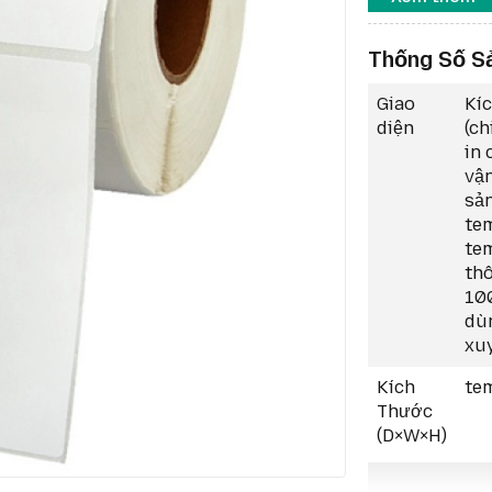
bãi, vận c
Chất Liệu:
Thống Số S
Giao
Kí
diện
(ch
in 
vận
sản
tem
tem
thô
100
dùn
xu
Kích
te
Thước
(D×W×H)